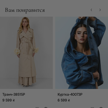
Вам понравится
Трэнч-38515P
Куртка-40073P
9 599
₴
6 599
₴