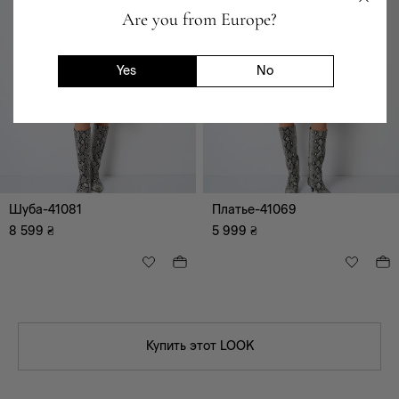
Are you from Europe?
Yes
No
Шуба-41081
Платье-41069
8 599
₴
5 999
₴
Купить этот LOOK