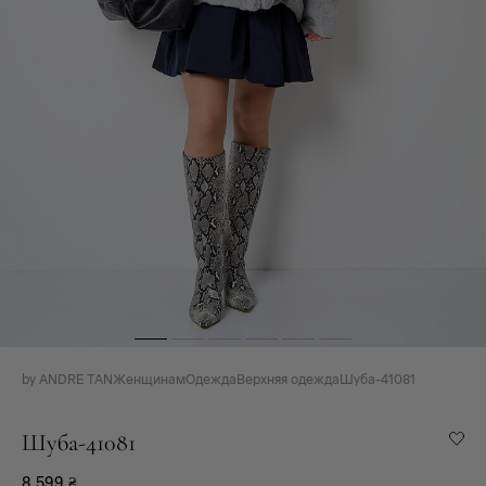
by ANDRE TAN
Женщинам
Одежда
Верхняя одежда
Шуба-41081
Шуба-41081
8 599
₴