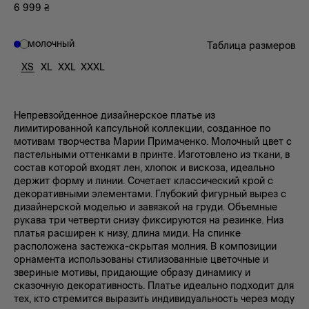
6 999
₴
молочный
Таблица размеров
XS
XL
XXL
XXXL
Непревзойденное дизайнерское платье из
лимитированной капсульной коллекции, созданное по
мотивам творчества Марии Примаченко. Молочный цвет с
пастельными оттенками в принте. Изготовлено из ткани, в
состав которой входят лен, хлопок и вискоза, идеально
держит форму и линии. Сочетает классический крой с
декоративными элементами. Глубокий фигурный вырез с
дизайнерской моделью и завязкой на груди. Объемные
рукава три четверти снизу фиксируются на резинке. Низ
платья расширен к низу, длина миди. На спинке
расположена застежка-скрытая молния. В композиции
орнамента использованы стилизованные цветочные и
звериные мотивы, придающие образу динамику и
сказочную декоративность. Платье идеально подходит для
тех, кто стремится выразить индивидуальность через моду