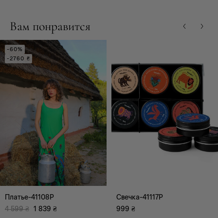
Вам понравится
-60%
-2760 ₴
Платье-41108P
Свечка-41117P
4 599
₴
1 839
₴
999
₴