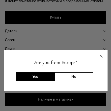
и ценит сочетание этно-эстетики с современным стилем.
Купить
Детали
Сезон
Длина
Состав
Are you from Europe?
Фасон
Назначение
Yes
No
Доставка и возврат
Наличие в магазинах