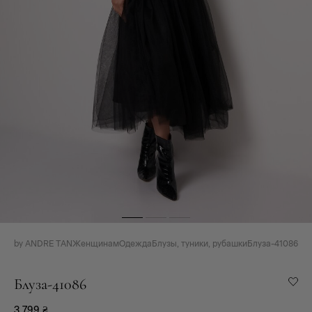
by ANDRE TAN
Женщинам
Одежда
Блузы, туники, рубашки
Блуза-41086
Блуза-41086
3 799
₴