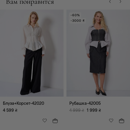
Вам понравится
-60%
-3000 ₴
Блуза+Корсет-42020
Рубашка-42005
4 599
₴
4 999
₴
1 999
₴