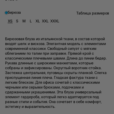
бирюза
Таблица размеров
XS
S
M
L
XL
XXL
XXXL
Бирюзовая блуза из итальянской ткани, в состав которой
входят шелк и вискоза. Элегантная модель с элементами
современной классики. Свободный силуэт с мягким
облеганием по талии при заправке. Прямой крой с
классическими плечевыми швами. Длина до линии бедер.
Рукава длинные с широкими манжетами, которые
собраны и зафиксированы. Округлый воротник-стойка.
Застежка центральная, пуговицы скрыты планкой. Слегка
приспущенная линия плеча. Гладкая фактура ткани с
легким блеском. Для офиса сочетай с классическими
черными или серыми брюками, лодочками и
сдержанными украшениями. Эта блуза универсальный
элемент гардероба, который легко адаптируется под
разные стили и события. Она сочетает в себе комфорт,
эстетику и выразительность.