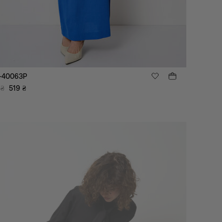
-40063P
₴
519
₴