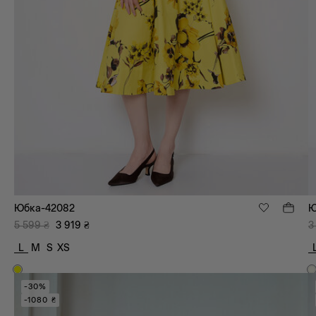
Юбка-42082
Ю
5 599
₴
3 919
₴
3
L
M
S
XS
-30%
-1080 ₴