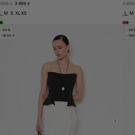
 999
₴
3 499
₴
4 999
L
M
S
XL
XS
L
M
-50%
-30
-1800 ₴
-150