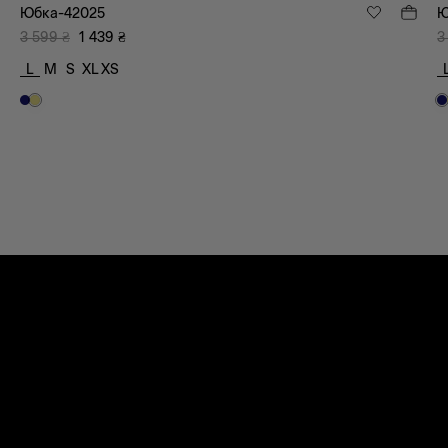
Юбка-42025
Ю
3 599
₴
1 439
₴
3
L
M
S
XL
XS