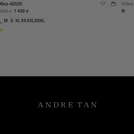
бка-42025
Юбка
 599
₴
1 439
₴
L
M
S
XL
XS
XXL
XXXL