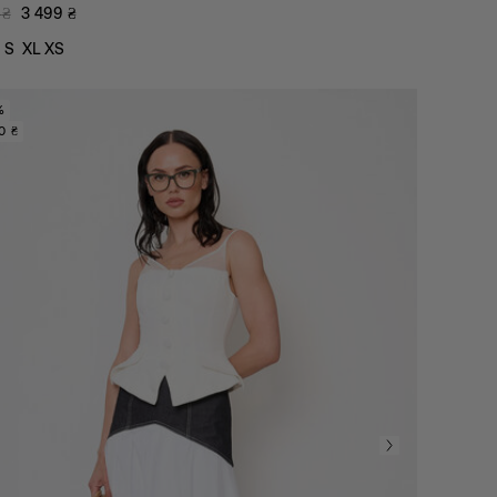
₴
3 499
₴
S
XL
XS
%
0 ₴