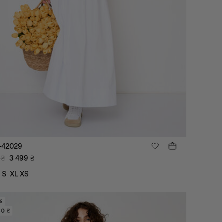
-42029
₴
3 499
₴
S
XL
XS
%
80 ₴