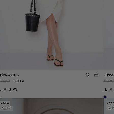
бка-42075
Юбка
 599
₴
1 799
₴
4 999
L
M
S
XS
L
M
-30%
-80
-1080 ₴
-20