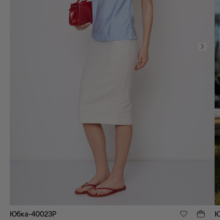
Юбка-40023P
Ю