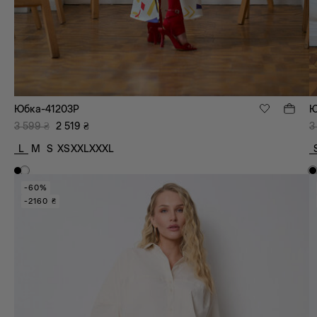
Юбка-41203P
Ю
3 599
₴
2 519
₴
3
L
M
S
XS
XXL
XXXL
-60%
-2160 ₴