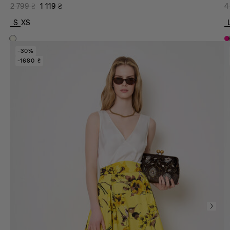
2 799
₴
1 119
₴
4
S
XS
-30%
-1680 ₴