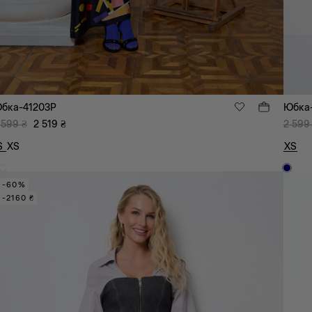
бка-41203P
Юбка
 599
₴
2 519
₴
2 599
S
XS
XS
-60%
-2160 ₴