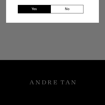
Yes
No