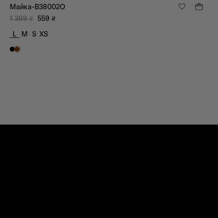
Майка-B38002O
1 399
₴
559
₴
L
M
S
XS