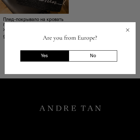
Плед-покрывало на кровать
полуторный черный «Список
желаний» — 51970707
Are you from Europe?
995
₴
Yes
No