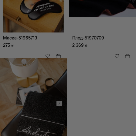
Маска-51965713
Плед-51970709
275
₴
2 369
₴
черный
серый