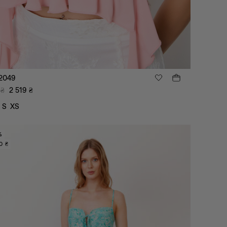
2049
₴
2 519
₴
S
XS
%
0 ₴