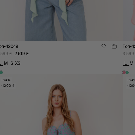
оп-42049
Топ-4
 599
₴
2 519
₴
3 599
L
M
S
XS
L
M
-30%
-30
-1200 ₴
-120