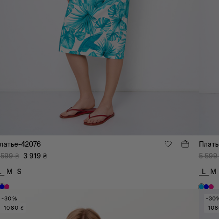
латье-42076
Плать
 599
₴
3 919
₴
5 599
L
M
S
L
M
-30%
-30
-1080 ₴
-108