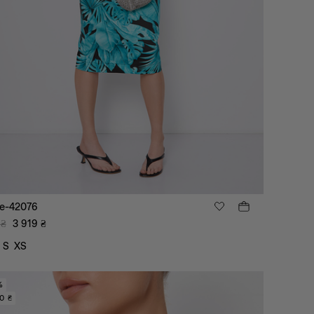
е-42076
₴
3 919
₴
S
XS
%
0 ₴