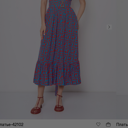
латье-42102
Плать