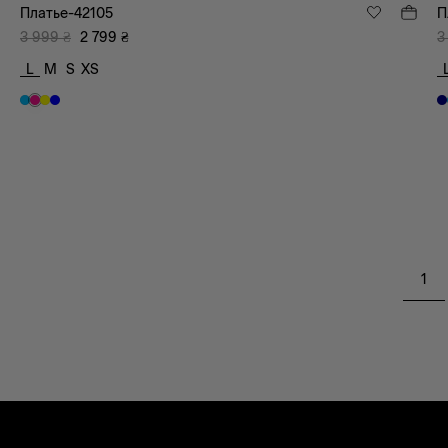
Платье-42105
П
3 999
₴
2 799
₴
3
L
M
S
XS
1