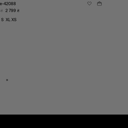
е-42088
₴
2 799
₴
S
XL
XS
»