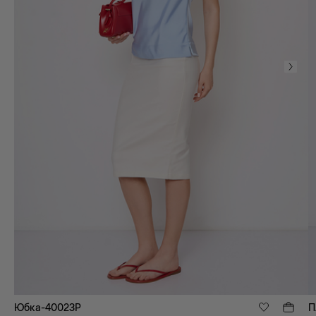
Юбка-40023P
П