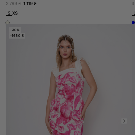
2 799
₴
1 119
₴
3
S
XS
-30%
-1680 ₴