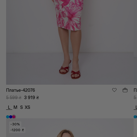
Платье-42076
П
5 599
₴
3 919
₴
5
L
M
S
XS
-30%
-1200 ₴