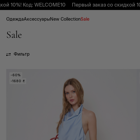
! Код: WELCOME10
Первый заказ со скидкой 10%! Код
Одежда
Аксессуары
New Collection
Sale
Sale
Фильтр
-60%
-1680 ₴