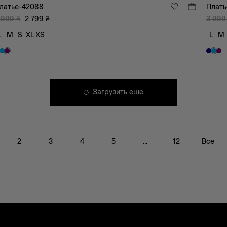
латье-42088
Плать
 999
₴
2 799
₴
3 999
L
M
S
XL
XS
L
M
Загрузить еще
2
3
4
5
...
12
Все