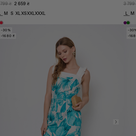
 799
₴
2 659
₴
3 799
L
M
S
XL
XS
XXL
XXXL
L
M
-30%
-30
-1680 ₴
-168