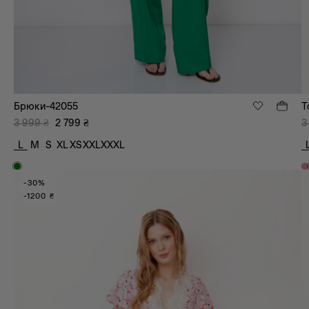
Брюки-42055
Т
3 999
₴
2 799
₴
3
L
M
S
XL
XS
XXL
XXXL
-30%
-1200 ₴