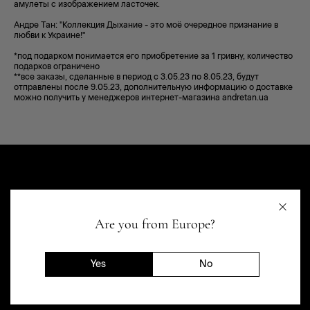
амулеты с изображением ласточек.
Андре Тан: "Коллекция Дыхание - это моё очередное признание в
любви к Украине!"
*под подарком понимается его приобретение за 1 гривну, количество
подарков ограничено
**все заказы, сделанные в период с 3.05.23 по 8.05.23, будут
отправлены после 9.05.23,
дополнительную информацию о доставке
можно получить у менеджеров интернет-магазина
andretan.ua
Are you from Europe?
Yes
No
МАГАЗИН
ПОМОЩЬ