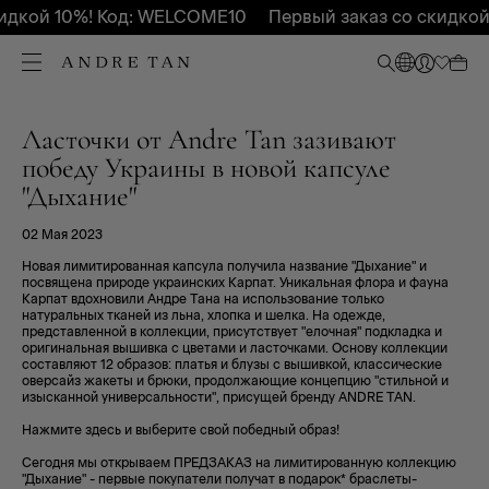
идкой 10%! Код: WELCOME10
Первый заказ со скидкой
Ласточки от Andre Tan зазивают
победу Украины в новой капсуле
"Дыхание"
02 Мая 2023
Новая лимитированная капсула получила название "Дыхание" и
посвящена природе украинских Карпат. Уникальная флора и фауна
Карпат вдохновили Андре Тана на использование только
натуральных тканей из льна, хлопка и шелка. На одежде,
представленной в коллекции, присутствует "елочная" подкладка и
оригинальная вышивка с цветами и ласточками. Основу коллекции
составляют 12 образов: платья и блузы с вышивкой, классические
оверсайз жакеты и брюки, продолжающие концепцию "стильной и
изысканной универсальности", присущей бренду ANDRE TAN.
Нажмите здесь и выберите свой победный образ!
Сегодня мы открываем ПРЕДЗАКАЗ на лимитированную коллекцию
"Дыхание" - первые покупатели получат в подарок* браслеты-