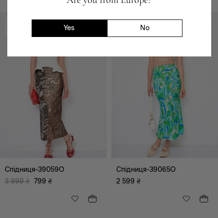
-80%
Yes
No
-3200 ₴
Спідниця-39059O
Спідниця-39065O
3 999
₴
799
₴
2 599
₴