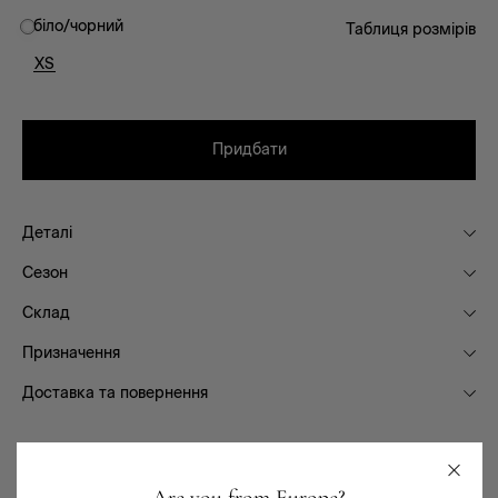
біло/чорний
Таблиця розмірів
XS
Придбати
Деталі
Сезон
Склад
Призначення
Доставка та повернення
Вам сподобається
Are you from Europe?