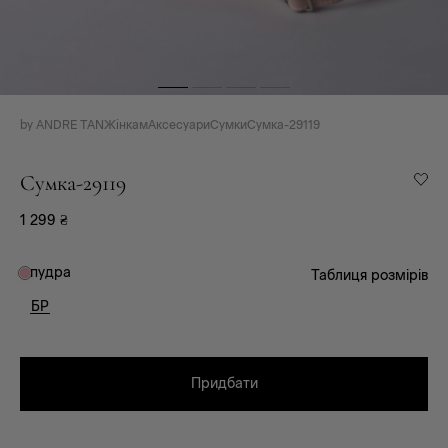
by ANDRE TAN
Жінкам
Аксесуари
Сумки
Сумка-29119
Сумка-29119
1 299
₴
пудра
Таблиця розмірів
БР
Придбати