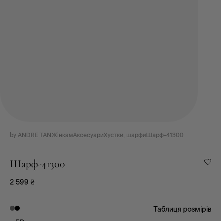
by ANDRE TAN
Жінкам
Аксесуари
Хустки, шарфи
Шарф-41300
Шарф-41300
2 599
₴
Таблиця розмірів