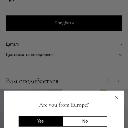
БР
Придбати
Деталі
Доставка та повернення
Вам сподобається
Are you from Europe?
Yes
No