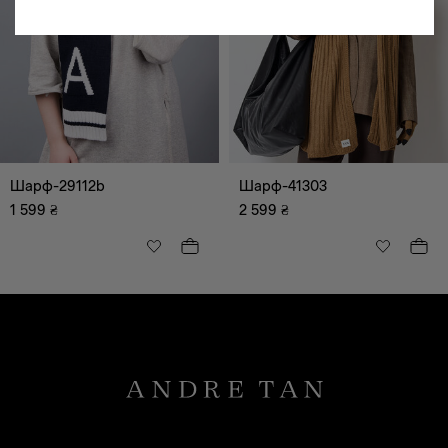
Шарф-29112b
Шарф-41303
1 599
₴
2 599
₴