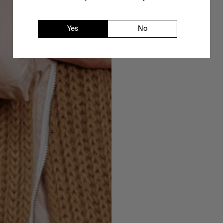
Yes
No