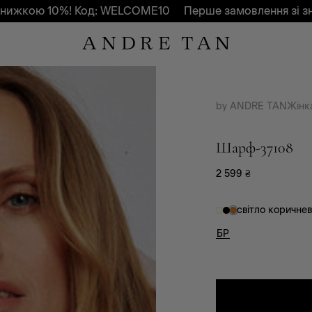
0%! Код: WELCOME10
Перше замовлення зі знижкою 10
by ANDRE TAN
Жінк
Шарф-37108
2 599
₴
світло коричне
БР