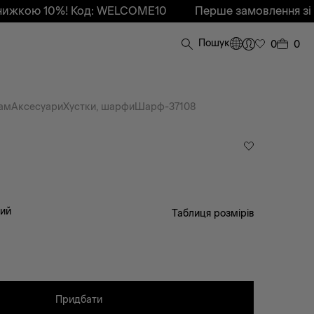
%! Код: WELCOME10
Перше замовлення зі знижкою 
Пошук
0
0
ам
Аксесуари
Хустки, шарфи
Шарф-37108
вий
Таблиця розмірів
Придбати