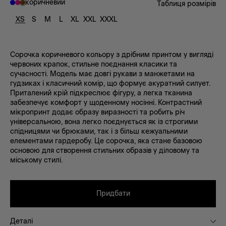
коричневий
Таблиця розмірів
XS
S
M
L
XL
XXL
XXXL
Сорочка коричневого кольору з дрібним принтом у вигляді
червоних крапок, стильне поєднання класики та
сучасності. Модель має довгі рукави з манжетами на
гудзиках і класичний комір, що формує акуратний силует.
Приталений крій підкреслює фігуру, а легка тканина
забезпечує комфорт у щоденному носінні. Контрастний
мікропринт додає образу виразності та робить річ
універсальною, вона легко поєднується як із строгими
спідницями чи брюками, так і з більш кежуальними
елементами гардеробу. Це сорочка, яка стане базовою
основою для створення стильних образів у діловому та
міському стилі.
Придбати
Деталі