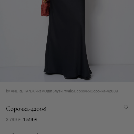
by ANDRE TAN
Жінкам
Одяг
Блузи, туніки, сорочки
Сорочка-42008
Сорочка-42008
3 799
₴
1 519
₴