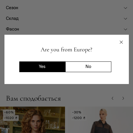
Сезон
Склад
Фасон
Призначення
Are you from Europe?
Доставка та повернення
Yes
No
Наявність в магазинах
Вам сподобається
-60%
-30%
-1020 ₴
-1200 ₴