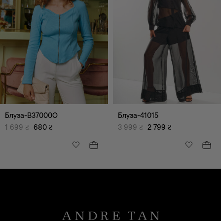
Блуза-B37000O
Блуза-41015
1 699
₴
680
₴
3 999
₴
2 799
₴