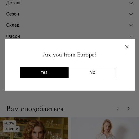
Деталі
Сезон
Склад
Фасон
Призначення
Are you from Europe?
Доставка та повернення
Yes
No
Наявність в магазинах
Вам сподобається
-60%
-1020 ₴