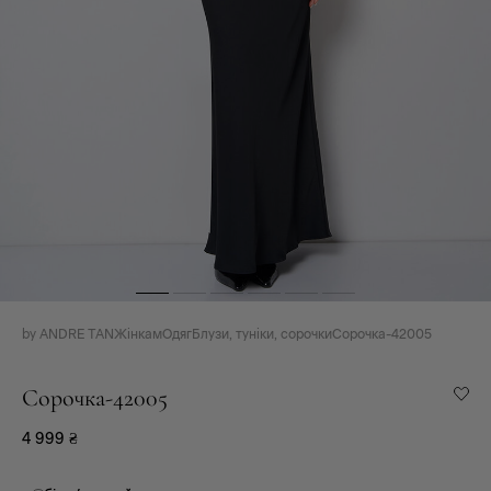
by ANDRE TAN
Жінкам
Одяг
Блузи, туніки, сорочки
Сорочка-42005
Сорочка-42005
4 999
₴