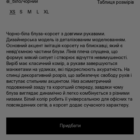
біло/чорний
Таблиця розмірів
XS
S
M
L
XL
Чорно-біла блуза-корсет з довгими рукавами.
Дизайнерська модель із деталізованим моделюванням.
Основний акцент імітація корсету на блискавці, який є
невід'ємною частини блузи. Лінія плеча спущена, що
формує мякий силует і створює відчуття невимушеності.
Виріб має класичний комір, а рукави завершуються
манжетами на удзиках, які підкреслюють акуратність. На
спинці декоративний розріз, що забезпечує свободу рухів і
виступає стильним акцентом. Низ асиметричний
подовжений ззаду та коротший спереду, завдяки чому
блуза виглядає динамічно й легко комбінується з різними
низами. Білий колір робить її універсальною для офісних та
повсякденних сетів, а корсет додає сучасного характеру.
Придбати