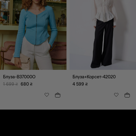
Блуза-B37000O
Блуза+Корсет-42020
1 699
₴
680
₴
4 599
₴