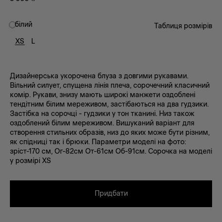
білий
Таблиця розмірів
XS
L
Дизайнерська укорочена блуза з довгими рукавами.
Вільний силует, спущена лінія плеча, сорочечний класичний
комір. Рукави, знизу мають широкі манжети оздоблені
тендітним білим мереживом, застібаються на два гудзики.
Застібка на сорочці - гудзики у тон тканині. Низ також
оздоблений білим мереживом. Вишуканий варіант для
створення стильних образів, низ до яких може бути різним,
як спідниці так і брюки. Параметри моделі на фото:
зріст-170 см, Ог-82см От-61см Об-91см. Сорочка на моделі
у розмірі XS
Придбати