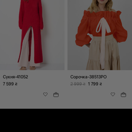
Сукня-41052
Сорочка-38513PO
7 599
₴
2 999
₴
1 799
₴