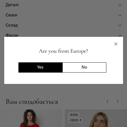
Деталі
Сезон
Склад
Фасон
Призначення
Are you from Europe?
Доставка та повернення
Yes
No
Наявність в магазинах
Вам сподобається
-40%
-1200 ₴