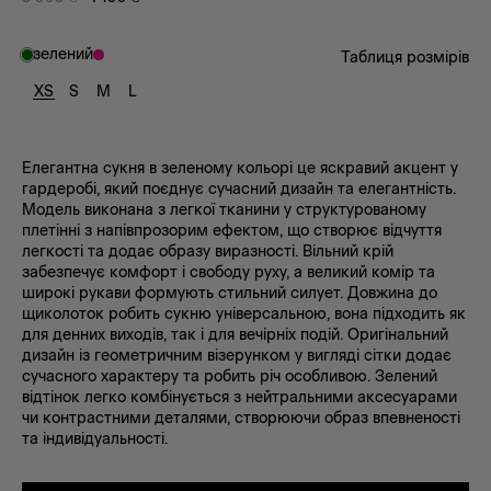
зелений
Таблиця розмірів
XS
S
M
L
Елегантна сукня в зеленому кольорі це яскравий акцент у
гардеробі, який поєднує сучасний дизайн та елегантність.
Модель виконана з легкої тканини у структурованому
плетінні з напівпрозорим ефектом, що створює відчуття
легкості та додає образу виразності. Вільний крій
забезпечує комфорт і свободу руху, а великий комір та
широкі рукави формують стильний силует. Довжина до
щиколоток робить сукню універсальною, вона підходить як
для денних виходів, так і для вечірніх подій. Оригінальний
дизайн із геометричним візерунком у вигляді сітки додає
сучасного характеру та робить річ особливою. Зелений
відтінок легко комбінується з нейтральними аксесуарами
чи контрастними деталями, створюючи образ впевненості
та індивідуальності.