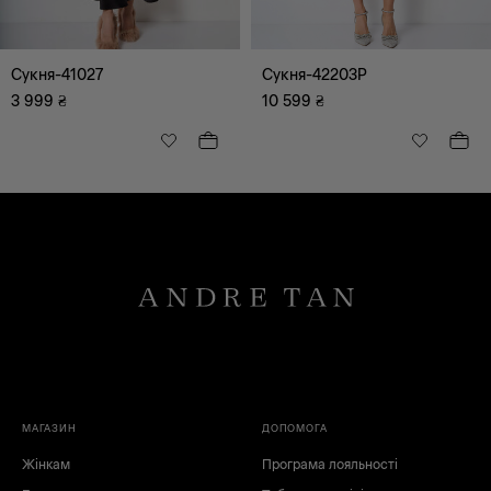
Сукня-41027
Сукня-42203P
3 999
₴
10 599
₴
МАГАЗИН
ДОПОМОГА
Жінкам
Програма лояльності