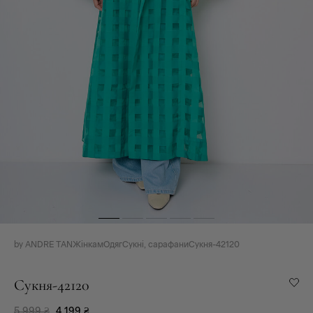
by ANDRE TAN
Жінкам
Одяг
Сукні, сарафани
Сукня-42120
Сукня-42120
5 999
₴
4 199
₴