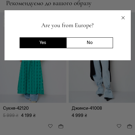
Рекомендуємо до вашого образу
-30%
Are you from Europe?
-1800 ₴
Yes
No
Сукня-42120
Джинси-41008
5 999
₴
4 199
₴
4 999
₴