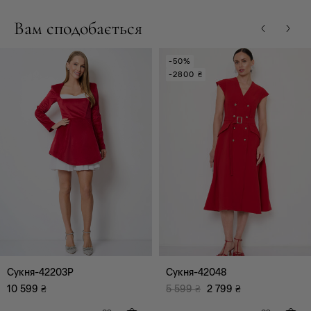
Вам сподобається
-50%
-2800 ₴
Сукня-42203P
Сукня-42048
10 599
₴
5 599
₴
2 799
₴