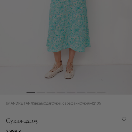
by ANDRE TAN
Жінкам
Одяг
Сукні, сарафани
Сукня-42105
Сукня-42105
3 999
₴