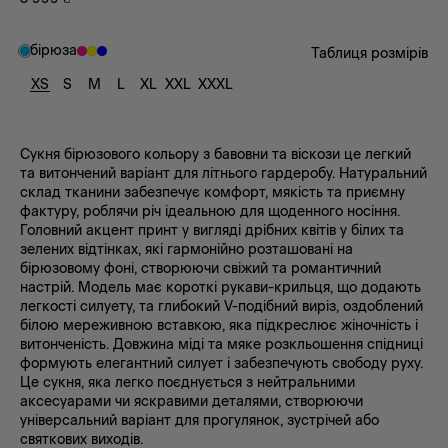
бірюза
Таблиця розмірів
XS
S
M
L
XL
XXL
XXXL
Сукня бірюзового кольору з бавовни та віскози це легкий
та витончений варіант для літнього гардеробу. Натуральний
склад тканини забезпечує комфорт, мякість та приємну
фактуру, роблячи річ ідеальною для щоденного носіння.
Головний акцент принт у вигляді дрібних квітів у білих та
зелених відтінках, які гармонійно розташовані на
бірюзовому фоні, створюючи свіжий та романтичний
настрій. Модель має короткі рукави-крильця, що додають
легкості силуету, та глибокий V-подібний виріз, оздоблений
білою мереживною вставкою, яка підкреслює жіночність і
витонченість. Довжина міді та мяке розкльошення спідниці
формують елегантний силует і забезпечують свободу руху.
Це сукня, яка легко поєднується з нейтральними
аксесуарами чи яскравими деталями, створюючи
універсальний варіант для прогулянок, зустрічей або
святкових виходів.