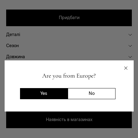
Придбати
Деталі
Сезон
Довжина
Склад
Are you from Europe?
Фасон
Призначення
Yes
No
Доставка та повернення
Наявність в магазинах