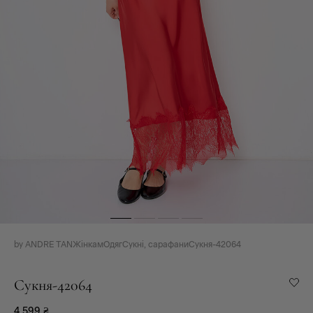
by ANDRE TAN
Жінкам
Одяг
Сукні, сарафани
Сукня-42064
Сукня-42064
4 599
₴