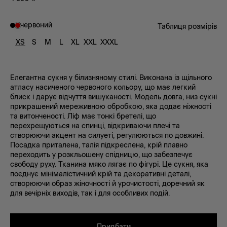
червоний
Таблиця розмірів
XS
S
M
L
XL
XXL
XXXL
Елегантна сукня у білизняному стилі. Виконана із щільного
атласу насиченого червоного кольору, що має легкий
блиск і дарує відчуття вишуканості. Модель довга, низ сукні
прикрашений мереживною обробкою, яка додає ніжності
та витонченості. Ліф має тонкі бретелі, що
перехрещуються на спинці, відкриваючи плечі та
створюючи акцент на силуеті, регулюються по довжині.
Посадка приталена, талія підкреслена, крій плавно
переходить у розкльошену спідницю, що забезпечує
свободу руху. Тканина мяко лягає по фігурі. Це сукня, яка
поєднує мінімалістичний крій та декоративні деталі,
створюючи образ жіночності й урочистості, доречний як
для вечірніх виходів, так і для особливих подій.
Придбати