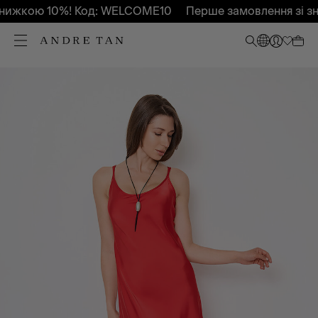
нижкою 10%! Код: WELCOME10
Перше замовлення зі зн