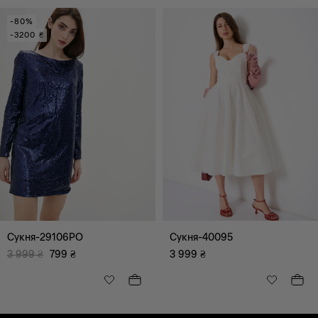
-80%
-3200 ₴
Сукня-29106PO
Сукня-40095
3 999
₴
799
₴
3 999
₴