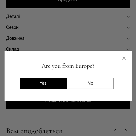
Деталі
Сезон
Довжина
Склад
Фасон
Are you from Europe?
Призначення
Доставка та повернення
Yes
No
Наявність в магазинах
Вам сподобається