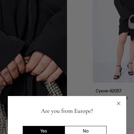
Сукня-42057
4 599
₴
1 839
₴
Are you from Europe?
Yes
No