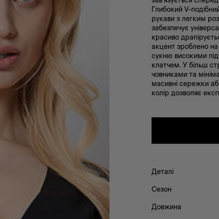
зав'язується сперед
Глибокий V-подібний
рукави з легким ро
забезпечує універса
красиво драпіруєтьс
акцент зроблено на с
сукню високими пі
клатчем. У більш с
човниками та мінім
масивні сережки або
колір дозволяє екс
Деталі
Сезон
Довжина