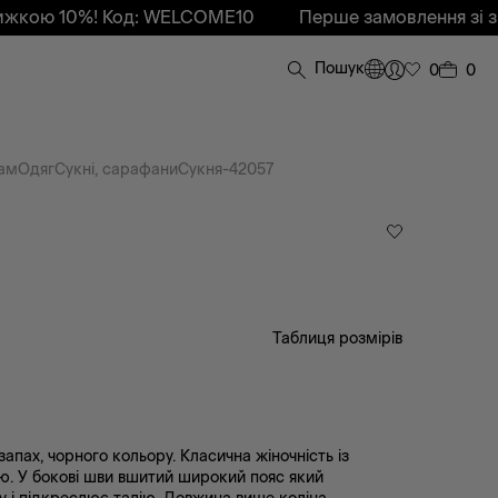
0%! Код: WELCOME10
Перше замовлення зі знижкою
Пошук
0
0
ам
Одяг
Сукні, сарафани
Сукня-42057
Таблиця розмірів
запах, чорного кольору. Класична жіночність із
ю. У бокові шви вшитий широкий пояс який