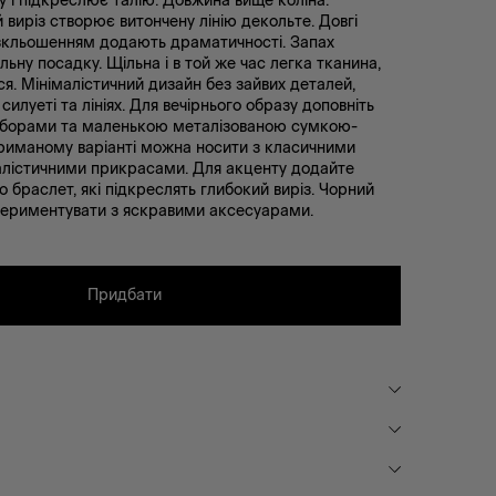
у і підкреслює талію. Довжина вище коліна.
 виріз створює витончену лінію декольте. Довгі
зкльошенням додають драматичності. Запах
льну посадку. Щільна і в той же час легка тканина,
я. Мінімалістичний дизайн без зайвих деталей,
илуеті та лініях. Для вечірнього образу доповніть
дборами та маленькою металізованою сумкою-
триманому варіанті можна носити з класичними
алістичними прикрасами. Для акценту додайте
 браслет, які підкреслять глибокий виріз. Чорний
периментувати з яскравими аксесуарами.
Придбати