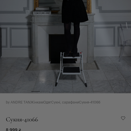
by ANDRE TAN
Жінкам
Одяг
Сукні, сарафани
Сукня-41066
Сукня-41066
8 999
₴