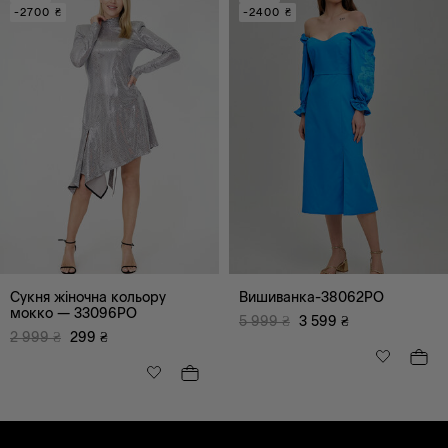
-2700 ₴
-2400 ₴
Сукня жіночна кольору
Вишиванка-38062PO
мокко — 33096PO
5 999
₴
3 599
₴
2 999
₴
299
₴