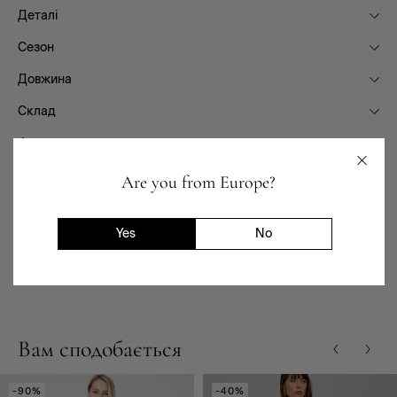
Деталі
Сезон
Довжина
Склад
Фасон
Призначення
Are you from Europe?
Доставка та повернення
Yes
No
Наявність в магазинах
Вам сподобається
-90%
-40%