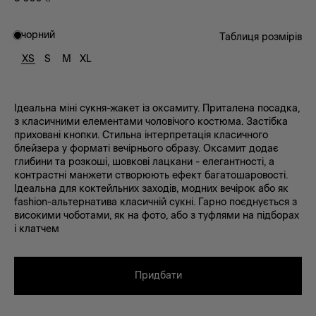
чорний
Таблиця розмірів
XS
S
M
XL
Ідеальна міні сукня-жакет із оксамиту. Приталена посадка,
з класичними елементами чоловічого костюма. Застібка
приховані кнопки. Стильна інтерпретація класичного
блейзера у форматі вечірнього образу. Оксамит додає
глибини та розкоші, шовкові лацкани - елегантності, а
контрастні манжети створюють ефект багатошаровості.
Ідеальна для коктейльних заходів, модних вечірок або як
fashion-альтернатива класичній сукні. Гарно поєднується з
високими чоботами, як на фото, або з туфлями на підборах
і клатчем
Придбати