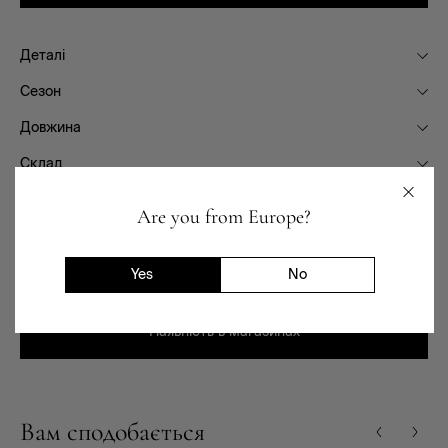
Деталі
Сезон
Довжина
Склад
Фасон
Are you from Europe?
Призначення
Доставка та повернення
Yes
No
Наявність в магазинах
Вам сподобається