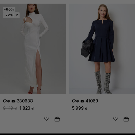
-80%
-7296 ₴
Сукня-38063O
Сукня-41069
9 119
₴
1 823
₴
5 999
₴