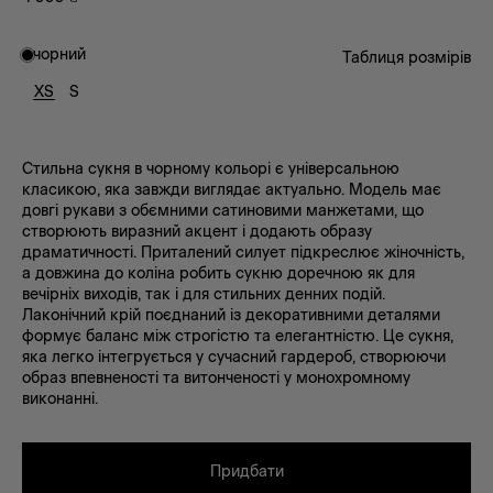
чорний
Таблиця розмірів
XS
S
Стильна сукня в чорному кольорі є універсальною
класикою, яка завжди виглядає актуально. Модель має
довгі рукави з обємними сатиновими манжетами, що
створюють виразний акцент і додають образу
драматичності. Приталений силует підкреслює жіночність,
а довжина до коліна робить сукню доречною як для
вечірніх виходів, так і для стильних денних подій.
Лаконічний крій поєднаний із декоративними деталями
формує баланс між строгістю та елегантністю. Це сукня,
яка легко інтегрується у сучасний гардероб, створюючи
образ впевненості та витонченості у монохромному
виконанні.
Придбати