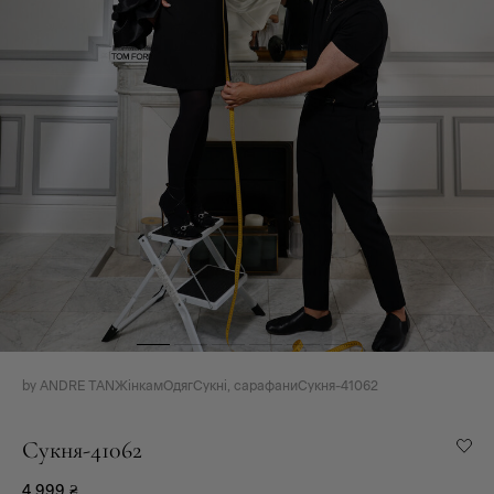
by ANDRE TAN
Жінкам
Одяг
Сукні, сарафани
Сукня-41062
Сукня-41062
4 999
₴