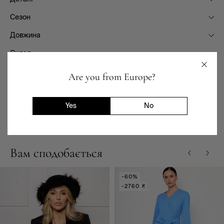
Сезон
Довжина
Склад
Фасон
Are you from Europe?
Призначення
Yes
No
Доставка та повернення
Вам сподобається
-60%
-2760 ₴