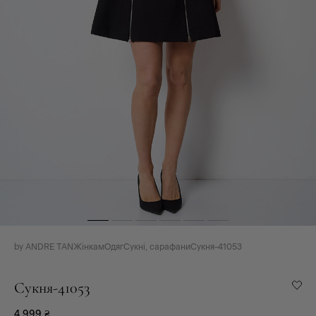
by ANDRE TAN
Жінкам
Одяг
Сукні, сарафани
Сукня-41053
Сукня-41053
4 999
₴