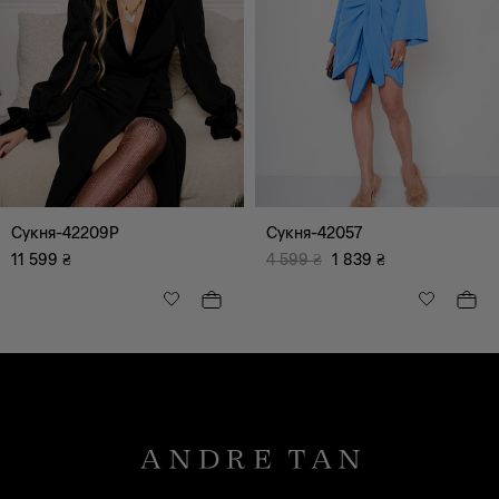
Сукня-42209P
Сукня-42057
11 599
₴
4 599
₴
1 839
₴