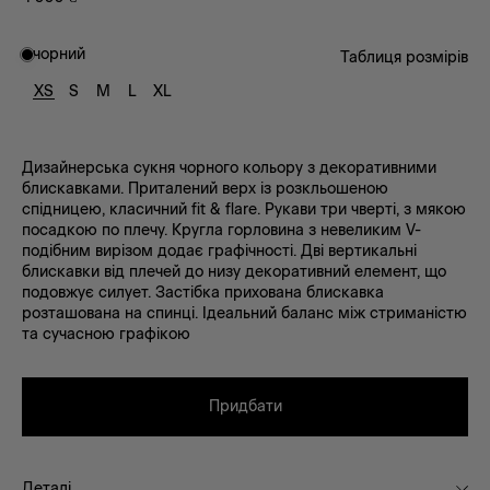
чорний
Таблиця розмірів
XS
S
M
L
XL
Дизайнерська сукня чорного кольору з декоративними
блискавками. Приталений верх із розкльошеною
спідницею, класичний fit & flare. Рукави три чверті, з мякою
посадкою по плечу. Кругла горловина з невеликим V-
подібним вирізом додає графічності. Дві вертикальні
блискавки від плечей до низу декоративний елемент, що
подовжує силует. Застібка прихована блискавка
розташована на спинці. Ідеальний баланс між стриманістю
та сучасною графікою
Придбати
Деталі