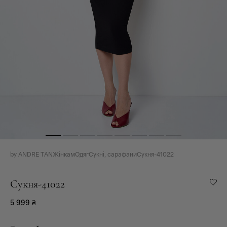
by ANDRE TAN
Жінкам
Одяг
Сукні, сарафани
Сукня-41022
Сукня-41022
5 999
₴