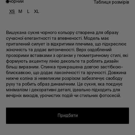
чорний
Таблиця розмірів
XS
M
L
XL
Вишукана сукня чорного кольору створена для образу
сучасної елегантності та впевненості. Модель має
приталений силует із відкритими плечима, що підкреслює
жіночність та додає витонченості. Верх оздоблений
прозорими вставками з органзи у геометричному стилі, які
формують акцентну лінію декольте та роблять дизайн
більш виразним. Спинка прикрашена довгою застібкою-
блискавкою, що додає лаконічності та зручності. Довжина
нижче коліна зі невеликим розрізом забезпечує свободу
руху та робить образ динамічним. Це сукня, яка поєднує
мінімалізм і декоративні деталі, ідеально підходить для
вечірніх виходів, урочистих подій чи стильних фотосесій.
Придбати