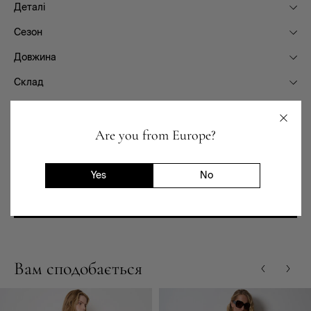
Деталі
Сезон
Довжина
Склад
Фасон
Призначення
Are you from Europe?
Доставка та повернення
Yes
No
Наявність в магазинах
Вам сподобається