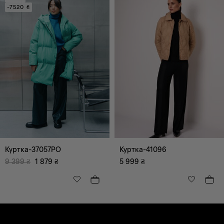
-7520 ₴
Куртка-37057PO
Куртка-41096
9 399
₴
1 879
₴
5 999
₴