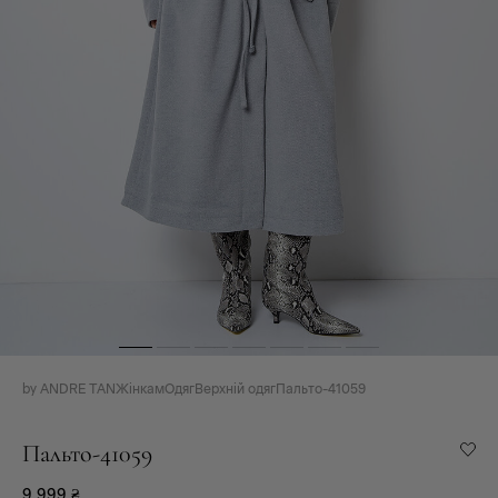
by ANDRE TAN
Жінкам
Одяг
Верхній одяг
Пальто-41059
Пальто-41059
9 999
₴