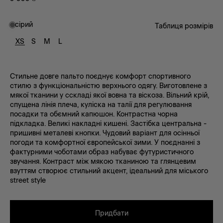
сірий
Таблиця розмірів
XS
S
M
L
Стильне довге пальто поєднує комфорт спортивного
стилю з функціональністю верхнього одягу. Виготовлене з
мякої тканини у сскладі якої вовна та віскоза. Вільний крій,
спущена лінія плеча, куліска на талії для регулювання
посадки та обємний капюшон. Контрастна чорна
підкладка. Великі накладні кишені. Застібка центральна -
пришивні металеві кнопки. Чудовий варіант для осінньої
погоди та комфортної європейської зими. У поєднанні з
фактурними чоботами образ набуває футуристичного
звучання. Контраст між мякою тканиною та глянцевим
взуттям створює стильний акцент, ідеальний для міського
street style
Придбати