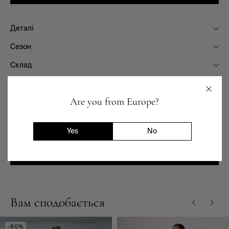
Деталі
Сезон
Склад
Фасон
Are you from Europe?
Призначення
Доставка та повернення
Yes
No
Наявність в магазинах
Вам сподобається
-80%