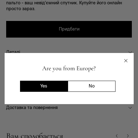
пальто - ваш невід'ємний спутник. Купуйте його онлайн
просто зараз.
Придбати
Деталі
Сезон
Are you from Europe?
Склад
Фасон
Yes
No
Призначення
Доставка та повернення
Вам сподобається