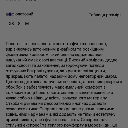
фіолетовий
Таблиця розмірів
XS
S
M
Пальто - втілення елегантності та функціональності,
вирізняючись витонченим дизайном та розкішним
фіолетовим кольором, який словно віддзеркалює
вишуканий смак своєї власниці. Високий комірець додає
загадковості та захоплення, заворожуючи погляди
оточуючих.Яскраві гудзики, як кришталеві акценти,
прикрашають пальто, надаючи йому неповторний шарм.
Довжина до коліна дарує витонченість, а невеликі розрізи з
обох боків забезпечують максимальний комфорт в
кожному кроці.Пальто виготовлене з валяної вовни, яка
являє собою найвищу якість ізольованого матеріалу.
Стьобані рукава на декоративних кнопках додають
сучасного стилю.Спереді прикрашене двома великими
зовнішніми карманами, які додають не тільки естетичну
привабливість, але і функціональність. Створене для
стильної експресії та теплого комфорту в морозні дні, це