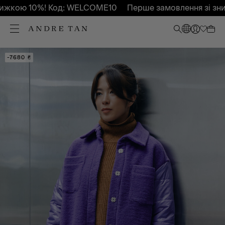
жкою 10%! Код: WELCOME10
Перше замовлення зі зниж
-80%
-7680 ₴