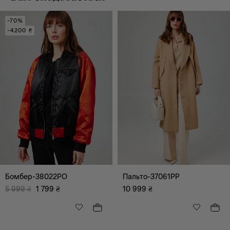
-70%
-4200 ₴
Бомбер-38022PO
Пальто-37061PP
5 999
₴
1 799
₴
10 999
₴