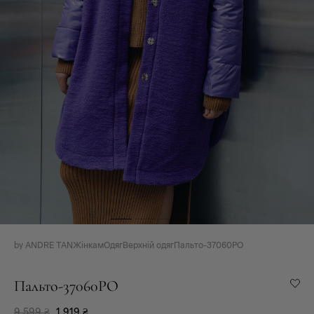
by ANDRE TAN
Жінкам
Одяг
Верхній одяг
Пальто-37060PO
Пальто-37060PO
9 599
₴
1 919
₴