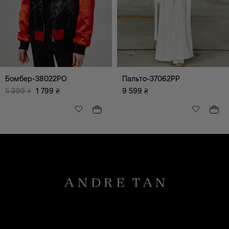
Бомбер-38022PO
Пальто-37062PP
5 999
₴
1 799
₴
9 599
₴