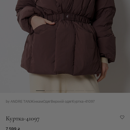
by ANDRE TAN
Жінкам
Одяг
Верхній одяг
Куртка-41097
Куртка-41097
7 599
₴