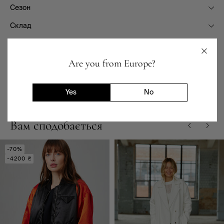
Сезон
Склад
Фасон
Are you from Europe?
Призначення
Доставка та повернення
Yes
No
Вам сподобається
-70%
-4200 ₴