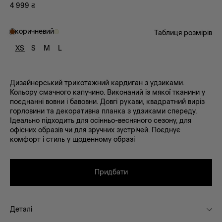
4 999
₴
коричневий
Таблиця розмірів
XS
S
M
L
Дизайнерський трикотажний кардиган з удзиками.
Кольору смачного капучино. Виконаний із мякої тканини у
поєднанні вовни і бавовни. Довгі рукави, квадратний виріз
горловини та декоративна планка з удзиками спереду.
Ідеально підходить для осінньо-весняного сезону, для
офісних образів чи для зручних зустрічей. Поєднує
комфорт і стиль у щоденному образі
Придбати
Деталі