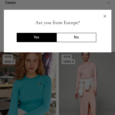
Сезон
Склад
Доставка та повернення
Are you from Europe?
Yes
No
Вам сподобається
-60%
-60%
-900 ₴
-1080 ₴