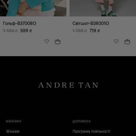
Гольф-B37008O
Світшот-B38001O
1 499
₴
599
₴
1 799
₴
719
₴
МАГАЗИН
ДОПОМОГА
Жінкам
Програма лояльності