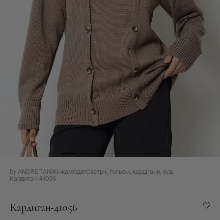
by ANDRE TAN
Жінкам
Одяг
Светри, гольфи, кардігани, худі
Кардиган-41056
Кардиган-41056