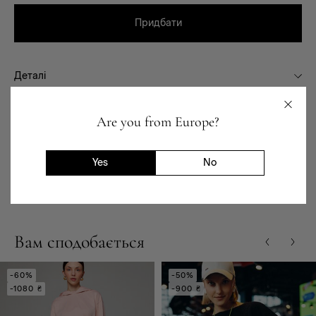
Придбати
Деталі
Сезон
Are you from Europe?
Склад
Призначення
Yes
No
Доставка та повернення
Вам сподобається
-60%
-50%
-1080 ₴
-900 ₴