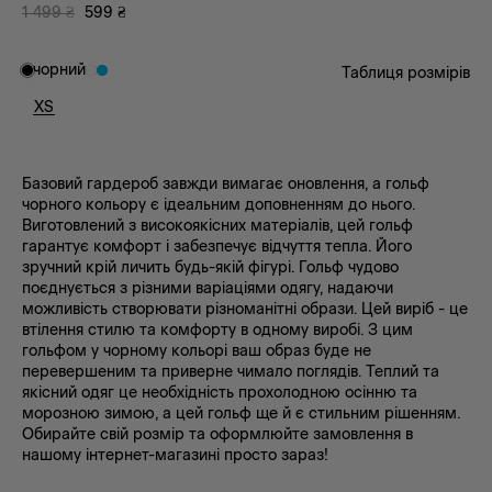
1 499
₴
599
₴
чорний
Таблиця розмірів
XS
Базовий гардероб завжди вимагає оновлення, а гольф
чорного кольору є ідеальним доповненням до нього.
Виготовлений з високоякісних матеріалів, цей гольф
гарантує комфорт і забезпечує відчуття тепла. Його
зручний крій личить будь-якій фігурі. Гольф чудово
поєднується з різними варіаціями одягу, надаючи
можливість створювати різноманітні образи. Цей виріб - це
втілення стилю та комфорту в одному виробі. З цим
гольфом у чорному кольорі ваш образ буде не
перевершеним та приверне чимало поглядів. Теплий та
якісний одяг це необхідність прохолодною осінню та
морозною зимою, а цей гольф ще й є стильним рішенням.
Обирайте свій розмір та оформлюйте замовлення в
нашому інтернет-магазині просто зараз!