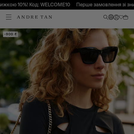
жкою 10%! Код: WELCOME10
Перше замовлення зі зниж
-60%
-900 ₴