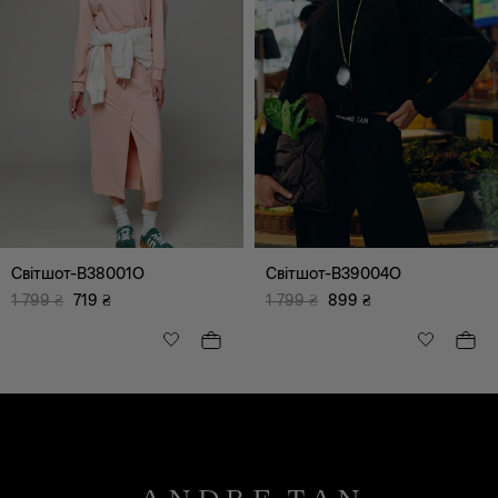
Світшот-B38001O
Світшот-B39004O
1 799
₴
719
₴
1 799
₴
899
₴