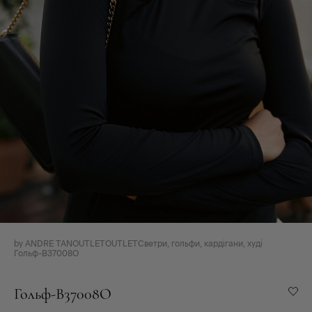
by ANDRE TAN
OUTLET
OUTLET
Светри, гольфи, кардігани, худі
Гольф-B37008O
Гольф-B37008O