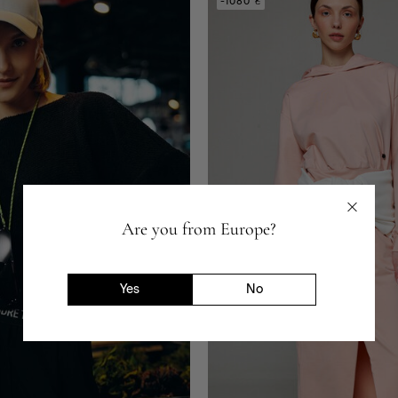
-1080 ₴
Are you from Europe?
Yes
No