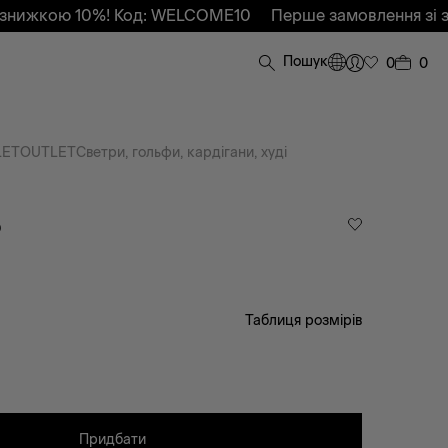
жкою 10%! Код: WELCOME10
Перше замовлення зі зниж
Пошук
0
0
LET
OUTLET
Светри, гольфи, кардігани, худі
O
Таблиця розмірів
Придбати