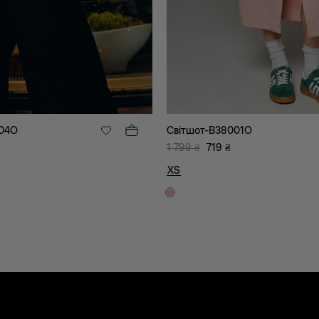
004O
Світшот-B38001O
1 799
₴
719
₴
XS