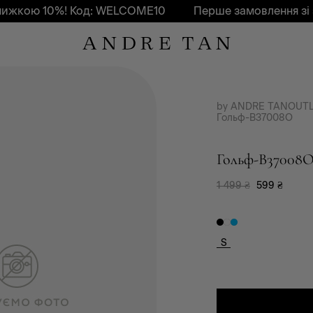
ою 10%! Код: WELCOME10
Перше замовлення зі зни
by ANDRE TAN
OUT
Гольф-B37008O
Гольф-B37008
1 499
₴
599
₴
S