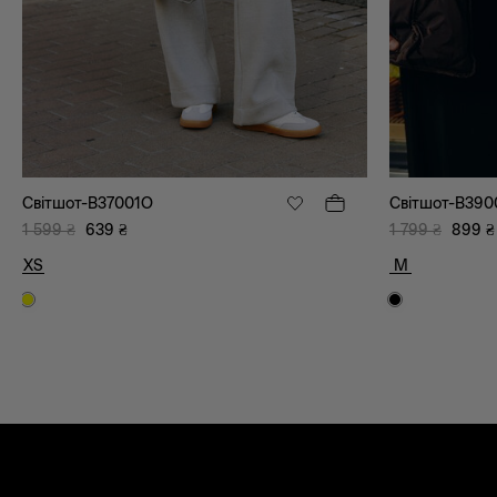
Світшот-B37001O
Світшот-B39
1 599
₴
639
₴
1 799
₴
899
₴
XS
M