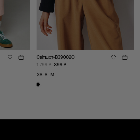
Світшот-B39002O
1 799
₴
899
₴
XS
S
M