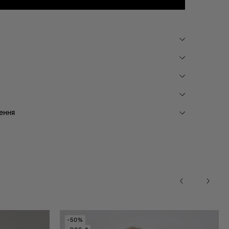
ення
-50%