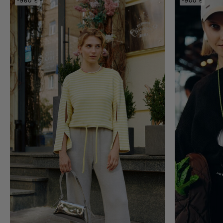
-960 ₴
-900 ₴