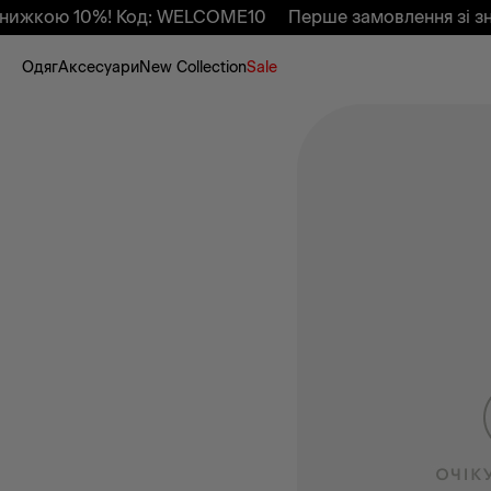
кою 10%! Код: WELCOME10
Перше замовлення зі знижк
Одяг
Аксесуари
New Collection
Sale