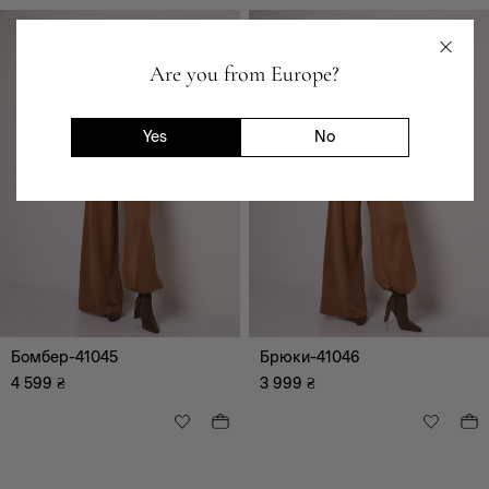
Are you from Europe?
Yes
No
Бомбер-41045
Брюки-41046
4 599
₴
3 999
₴