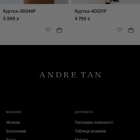
Куртка-39044P
Куртка-40021P
5 999
₴
4 799
₴
МАГАЗИН
ДОПОМОГА
Жінкам
Програма лояльності
Ексклюзив
Таблиця розмірів
Basic
Оплата