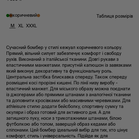
коричневий
Таблиця розмірів
M
XL
XXXL
Сучасний бомбер у стилі кежуал коричневого кольору.
Прямий, вільний силует забезпечує комфорт і свободу
рухів. Виконаний з італійської тканини. Довгі рукави з
еластичними манжетами. присутній капюшон із завязками
який виконує декоративну та функціональну роль.
Центральна застібка блискавка спереду. Також спереду
розміщені косі прорізні кишені. По лінії низу виробу -
еластичний манжет. Для міського образу можна поєднати
із джогерами або прямими штанами з аналогічної тканини
та доповнити кросівками або масивними черевиками. Для
athleisure стилю додати бейсболку, спортивну сумку та
окуляри і образ готовий для активного дня. А для
затишного луку, носи з трикотажними штанами, білою
футболкою або топом, завершуй образ кедами або
сліпонами. Цей бомбер ідеальний вибір для тих, хто цінує
комфорт, стиль і універсальність. Підійде як для