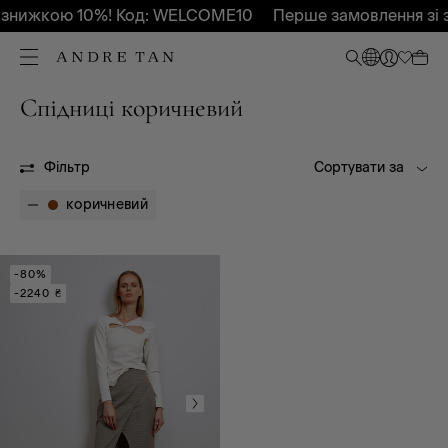
 знижкою 10%! Код: WELCOME10
Перше замовлення зі 
Спідниці коричневий
OUTLET
Боді
Блузи, туніки, сорочки
Фільтр
Сортувати за
Брюки
коричневий
Верхній одяг
Комбінезони
Майки, топи
-80%
Піджаки, жакети,
-2240 ₴
жилети
Светри, гольфи,
кардігани, худі
Спідниці
Сукні, сарафани
Футболки