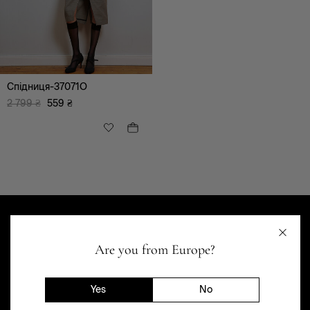
Шорти
Сукні, сарафани
Корсети
Спідниця-37071O
2 799
₴
559
₴
XS
S
Are you from Europe?
Yes
No