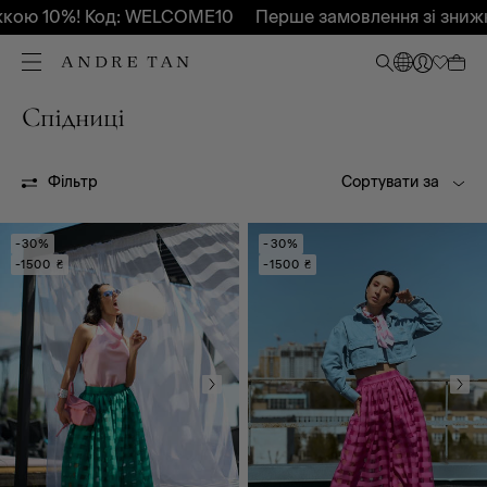
ю 10%! Код: WELCOME10
Перше замовлення зі знижко
Спідниці
Всі
Весна - Літо 2025
Весна - Літо 2026
Осінь-Зима 2026
Осінь-Зима 2025
Осінь-Зима 2027
Фільтр
Сортувати за
OUTLET
-30%
-30%
-1500 ₴
-1500 ₴