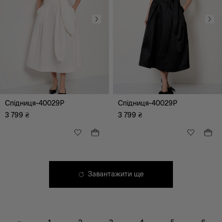
Корсети
Спідниця-40029P
Спідниця-40029P
3 799
₴
3 799
₴
XS
S
Завантажити ще
M
L
XL
XXL
XXXL