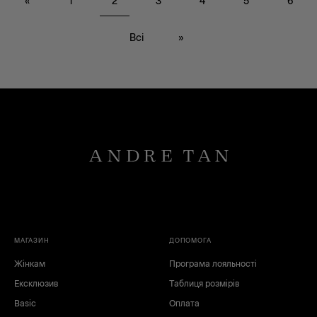
«
1
2
3
4
5
6
Всі
»
чорний
червоний
білий
зелений
МАГАЗИН
ДОПОМОГА
коричневий
сірий
Жінкам
Програма лояльності
синій
блакитний
рожевий
жовтий
Ексклюзив
Таблиця розмірів
бежевий
золотий
Basic
Оплата