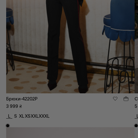
Брюки-42202P
С
3 999
₴
5
L
S
XL
XS
XXL
XXXL