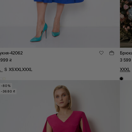
укня-42062
Брюк
 999
₴
3 599
L
S
XS
XXL
XXXL
XXXL
-80%
-3680 ₴