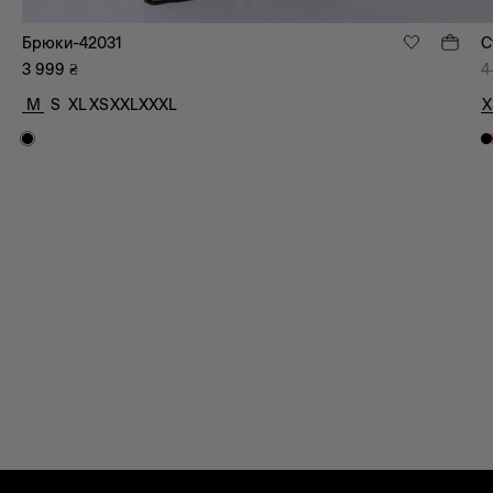
Брюки-42031
С
3 999
₴
4
M
S
XL
XS
XXL
XXXL
X