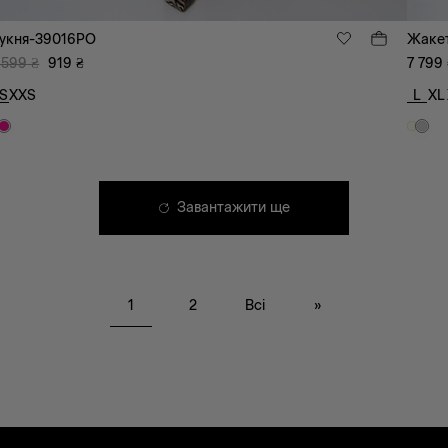
укня-39016PO
Жакет
 599
₴
919
₴
7 799
S
XXS
L
XL
Завантажити ще
1
2
Всі
»