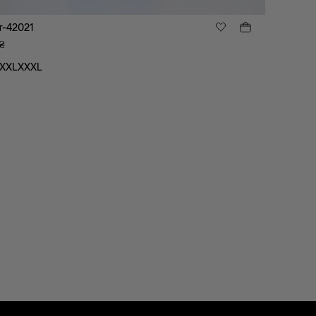
-42021
₴
XXL
XXXL