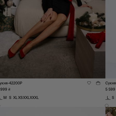
укня-42200P
Сукня
 999
₴
5 599
L
M
S
XL
XS
XXL
XXXL
L
S