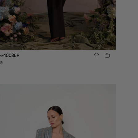
и-40036P
₴