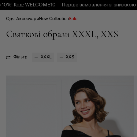
ELCOME10
Перше замовлення зі знижкою 10%! Код: W
Одяг
Аксесуари
New Collection
Sale
Святкові образи XXXL, XXS
Фільтр
XXXL
XXS