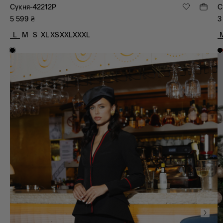
Сукня-42212P
С
5 599
₴
3
L
M
S
XL
XS
XXL
XXXL