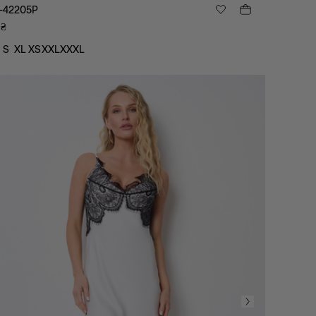
-42205P
₴
S
XL
XS
XXL
XXXL