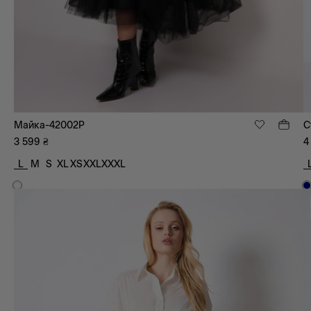
Майка-42002P
С
3 599
₴
4
L
M
S
XL
XS
XXL
XXXL