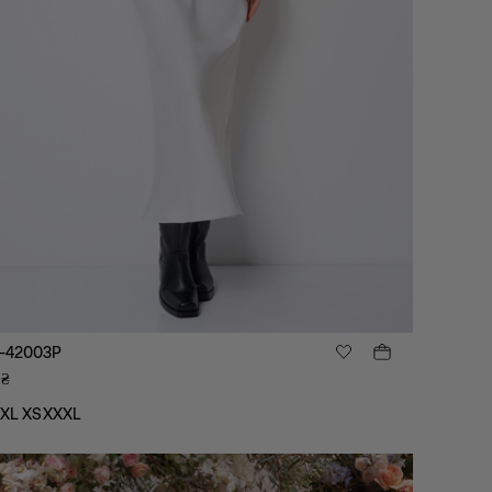
-42003P
₴
XL
XS
XXXL