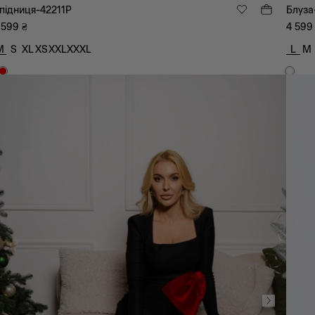
підниця-42211P
Блуза
 599
₴
4 599
M
S
XL
XS
XXL
XXXL
L
M