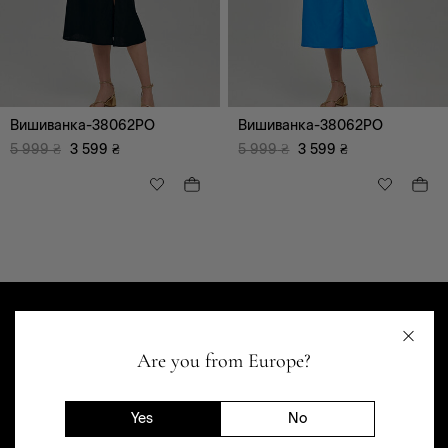
Всі
Романтичний
Відпочинок (дозвілля)
Вишиванка-38062PO
Вишиванка-38062PO
5 999
₴
3 599
₴
5 999
₴
3 599
₴
Одяг
Верхній одяг
Комбінезони
Майки, топи
Спідниці
Сукні, сарафани
Блузи, туніки, сорочки
Брюки
Are you from Europe?
Светри, гольфи,
кардігани, худі
Yes
No
Піджаки, жакети,
жилети