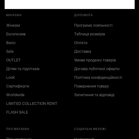
Шорти
Футболки
МАГАЗИН
ДОПОМОГА
Костюми
Жінкам
Програма лояльності
Вишиванки
Ексклюзив
Таблиця розмірів
Святкові образи
Basic
Оплата
Джинсовий одяг
Sale
Доставка
Bestseller
OUTLET
Умови продажу товарів
Корсети
Дітям та підліткам
Договір публічної оферти
Look
Політика конфіденційності
Сертифікати
Повернення товару
Worldwide
Запитання та відповіді
XS
S
LIMITED COLLECTION RDNT
M
L
FLASH SALE
XL
XXL
XXXL
ПРО МАГАЗИН
СОЦІАЛЬНІ МЕРЕЖІ