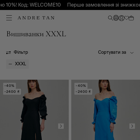
ю 10%! Код: WELCOME10
Перше замовлення зі знижко
Вишиванки XXXL
Всі
Весна - Літо 2026
OUTLET
Фільтр
Сортувати за
XXXL
Всі
А-силует
-40%
-40%
-2400 ₴
-2400 ₴
На запах
Футляр
Оверсайз