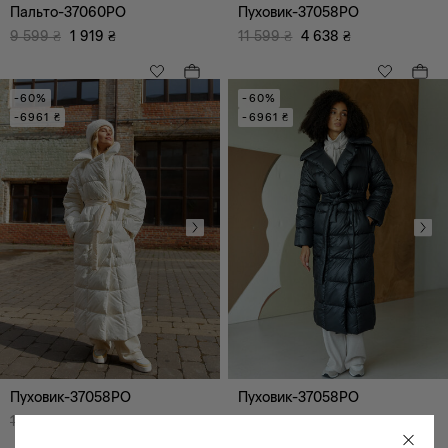
Пальто-37060PO
Пуховик-37058PO
9 599
₴
1 919
₴
11 599
₴
4 638
₴
-60%
-60%
-6961 ₴
-6961 ₴
XS
S
M
L
XL
Пуховик-37058PO
Пуховик-37058PO
11 599
₴
4 638
₴
11 599
₴
4 638
₴