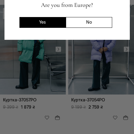
Are you from Europe?
-80%
-70%
-7520 ₴
-6440 ₴
Yes
No
чорний
білий
зелений
сірий
Куртка-37057PO
Куртка-37054PO
синій
блакитний
9 399
₴
1 879
₴
9 199
₴
2 759
₴
жовтий