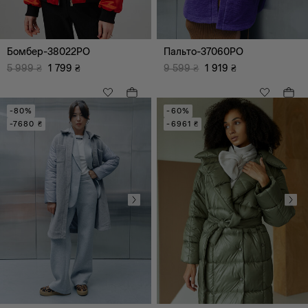
Шорти
Сукні, сарафани
Корсети
Бомбер-38022PO
Пальто-37060PO
5 999
₴
1 799
₴
9 599
₴
1 919
₴
-80%
-60%
-7680 ₴
-6961 ₴