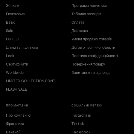
Жінкам
Програма лояльності
Ексклюзив
Таблиця розмірів
XS
S
Basic
Оплата
M
L
Sale
Доставка
XL
OUTLET
Умови продажу товарів
Дітям та підліткам
Договір публічної оферти
Look
Політика конфіденційності
Сертифікати
Повернення товару
Worldwide
Запитання та відповіді
LIMITED COLLECTION RDNT
чорний
червоний
FLASH SALE
білий
зелений
коричневий
сірий
ПРО МАГАЗИН
СОЦІАЛЬНІ МЕРЕЖІ
синій
блакитний
рожевий
жовтий
Про компанію
Instagram
бежевий
Франшиза
Tiktok
Вакансії
Facebook