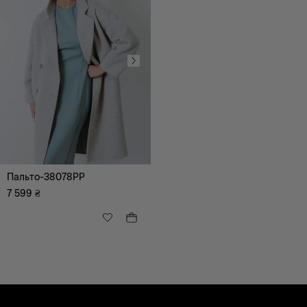
XS
S
M
L
XL
XXL
XXXL
M-L
Пальто-38078PP
7 599
₴