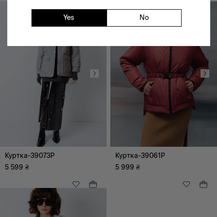
Вишиванки
Святкові образи
Yes
No
Джинсовий одяг
Bestseller
Корсети
Куртка-39073P
Куртка-39061P
5 599
₴
5 999
₴