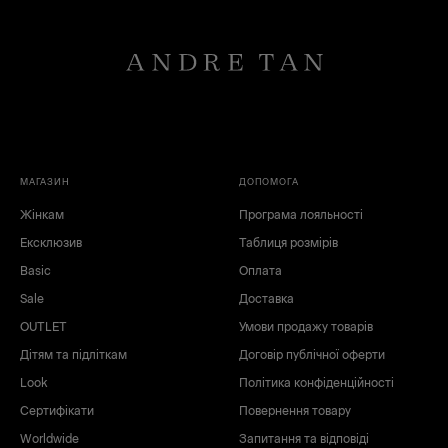
чорний
червоний
білий
зелений
коричневий
сірий
синій
блакитний
рожевий
жовтий
бежевий
МАГАЗИН
ДОПОМОГА
Жінкам
Програма лояльності
Ексклюзив
Таблиця розмірів
Basic
Оплата
Sale
Доставка
OUTLET
Умови продажу товарів
Дітям та підліткам
Договір публічної оферти
Look
Політика конфіденційності
Сертифікати
Повернення товару
Worldwide
Запитання та відповіді