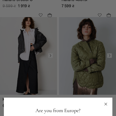
9 599
₴
1 919
₴
7 599
₴
Одяг
Верхній одяг
Комбінезони
Майки, топи
Спідниці
Сукні, сарафани
Блузи, туніки, сорочки
Брюки
Светри, гольфи,
кардігани, худі
Піджаки, жакети,
жилети
Шорти
Куртка-40017P
Куртка-39073P
Футболки
6 599
₴
5 599
₴
Костюми
Are you from Europe?