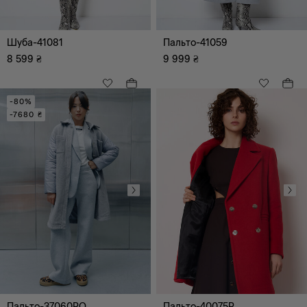
Шуба-41081
Пальто-41059
8 599
₴
9 999
₴
Всі
Діловий
Романтичний
Повсякденний
-80%
-7680 ₴
Пальто-37060PO
Пальто-40075P