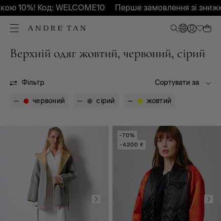
ю 10%! Код: WELCOME10
Перше замовлення зі знижко
Верхній одяг жовтий, червоний, сірий
Всі
Весна - Літо 2025
Осінь-Зима 2026
Осінь-Зима 2027
OUTLET
Фільтр
Сортувати за
червоний
сірий
жовтий
-70%
-4200 ₴