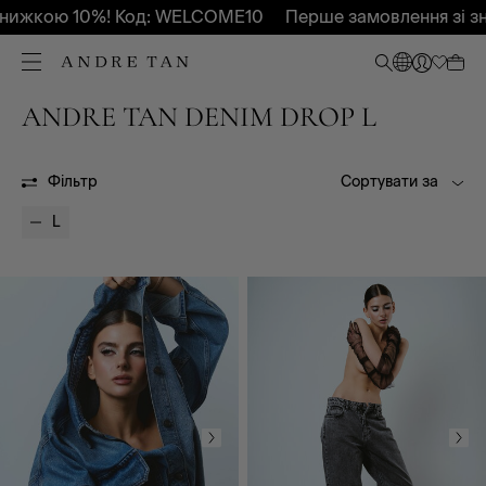
нижкою 10%! Код: WELCOME10
Перше замовлення зі з
ANDRE TAN DENIM DROP L
Всі
Осінь-Зима 2026
OUTLET
Фільтр
Сортувати за
L
Всі
Завужений
Мом
Куртка-сорочка
Кльош