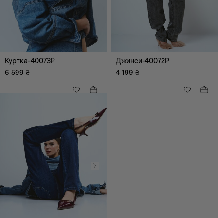
Куртка-40073P
Джинси-40072P
6 599
₴
4 199
₴
Всі
Повсякденний