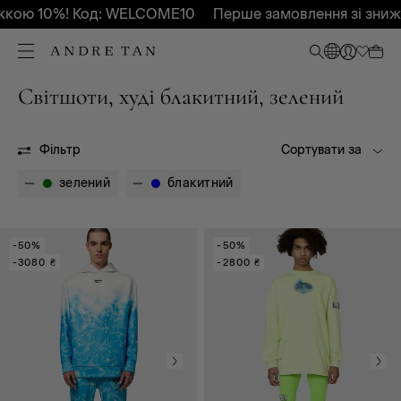
жкою 10%! Код: WELCOME10
Перше замовлення зі зниж
Світшоти, худі блакитний, зелений
Всі
Осінь-Зима 2025
Фільтр
Сортувати за
зелений
блакитний
-50%
-50%
-3080 ₴
-2800 ₴
LIMITED COLLECTION