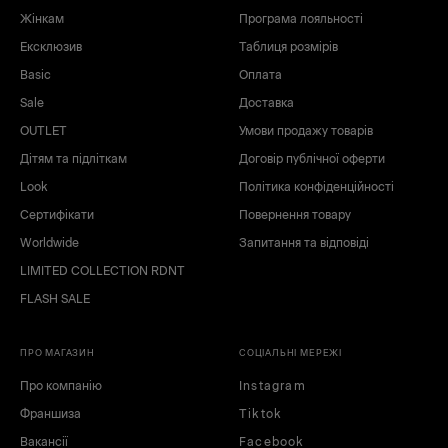
Жінкам
Програма лояльності
чорний
білий
зелений
блакитний
Ексклюзив
Таблиця розмірів
бежевий
лайм
Basic
Оплата
Sale
Доставка
OUTLET
Умови продажу товарів
Дітям та підліткам
Договір публічної оферти
Look
Політика конфіденційності
Сертифікати
Повернення товару
Worldwide
Запитання та відповіді
LIMITED COLLECTION RDNT
FLASH SALE
ПРО МАГАЗИН
СОЦІАЛЬНІ МЕРЕЖІ
Про компанію
Instagram
Франшиза
Tiktok
Вакансії
Facebook