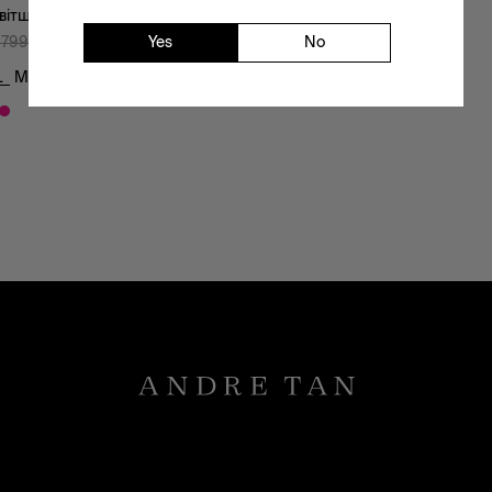
вітшот-42023
Yes
No
 799
₴
1 519
₴
L
M
S
XL
XS