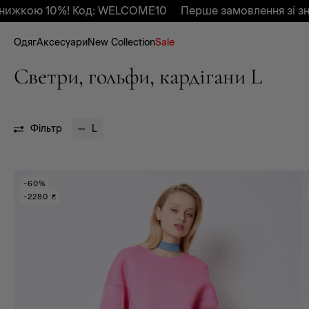
ижкою 10%! Код: WELCOME10
Перше замовлення зі зни
Одяг
Аксесуари
New Collection
Sale
Светри, гольфи, кардігани L
Фільтр
L
-60%
-2280 ₴