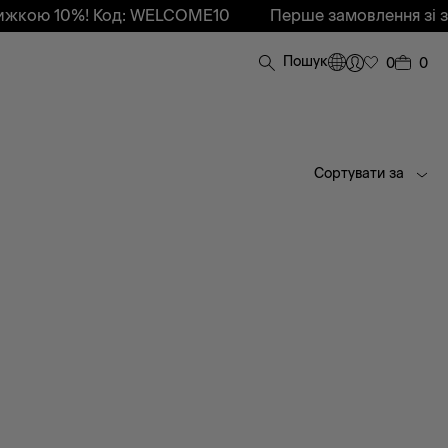
жкою 10%! Код: WELCOME10
Перше замовлення зі зн
Пошук
0
0
Сортувати за