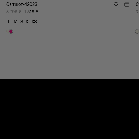
Світшот-42023
С
3 799
₴
1 519
₴
3
L
M
S
XL
XS