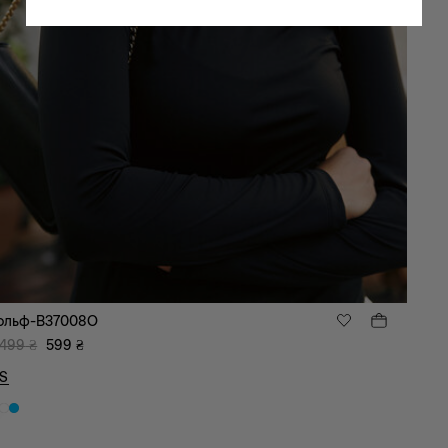
ольф-B37008O
 499
₴
599
₴
S