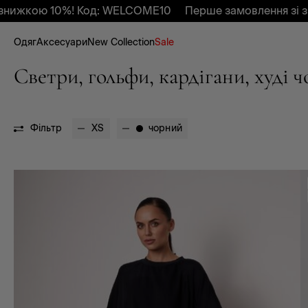
кою 10%! Код: WELCOME10
Перше замовлення зі зниж
Одяг
Аксесуари
New Collection
Sale
Светри, гольфи, кардігани, худі 
Фільтр
XS
чорний