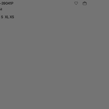
-39041P
₴
S
XL
XS