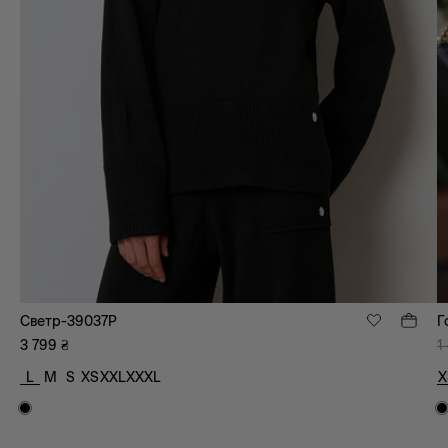
Светр-39037P
Г
3 799
₴
1
L
M
S
XS
XXL
XXXL
X