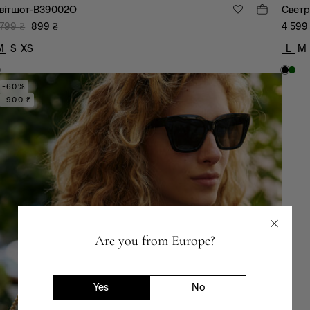
вітшот-B39002O
Светр
 799
₴
899
₴
4 599
M
S
XS
L
M
-60%
-900 ₴
Are you from Europe?
Yes
No