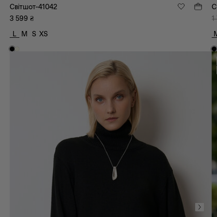
Світшот-41042
С
3 599
₴
1
L
M
S
XS