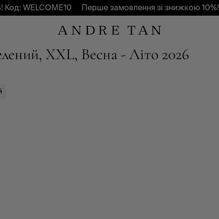
Код: WELCOME10
Перше замовлення зі знижкою 10%! К
елений, XXL, Весна - Літо 2026
й