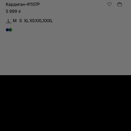
Кардиган-41107P
5 999
₴
L
M
S
XL
XS
XXL
XXXL