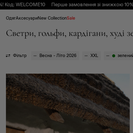
 Код: WELCOME10
Перше замовлення зі знижкою 10%! 
Одяг
Аксесуари
New Collection
Sale
Светри, гольфи, кардігани, худі з
Фільтр
XXL
зелени
Весна - Літо 2026