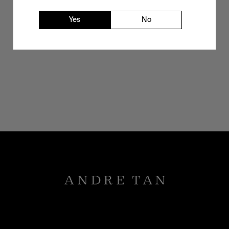
Yes
No