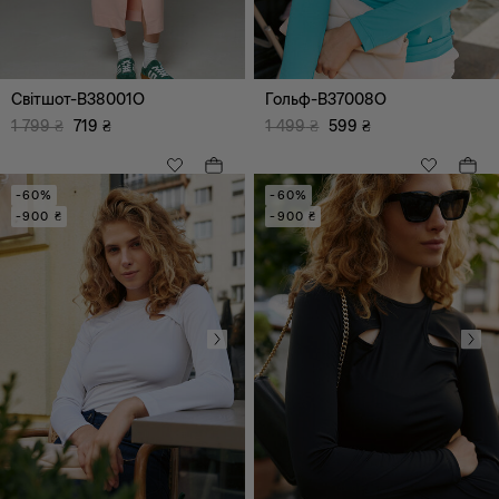
Костюми
Вишиванки
Святкові образи
Світшот-B38001O
Гольф-B37008O
Джинсовий одяг
1 799
₴
719
₴
1 499
₴
599
₴
Bestseller
Корсети
-60%
-60%
-900 ₴
-900 ₴