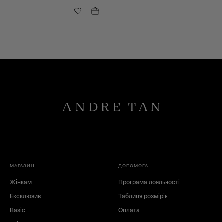
чорний
білий
блакитний
рожевий
жовтий
МАГАЗИН
ДОПОМОГА
Жінкам
Програма лояльності
Ексклюзив
Таблиця розмірів
Basic
Оплата