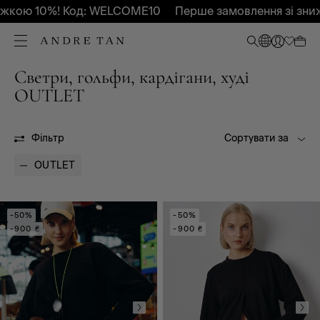
кою 10%! Код: WELCOME10
Перше замовлення зі знижк
Светри, гольфи, кардігани, худі
Всі
Весна - Літо 2026
OUTLET
Осінь-Зима 2026
OUTLET
Фільтр
Сортувати за
OUTLET
-50%
-50%
-900 ₴
-900 ₴