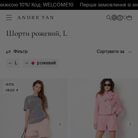
нижкою 10%! Код: WELCOME10
Перше замовлення зі з
Шорти рожевий, L
Всі
Весна - Літо 2025
Весна - Літо 2026
Осінь-Зима 2026
OUTLET
Фільтр
Сортувати за
L
рожевий
-60%
Всі
А-силует
-1800 ₴
Прямий
Оверсайз
Прямий класичний
Кюлоти