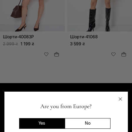
Всі
Пляжний
Повсякденний
Відпочинок (дозвілля)
Ультра Модний
Шорти-40083P
Шорти-41068
2 999
₴
1 199
₴
3 599
₴
Одяг
Верхній одяг
Комбінезони
Майки, топи
Спідниці
Сукні, сарафани
Блузи, туніки, сорочки
Are you from Europe?
Брюки
Светри, гольфи,
кардігани, худі
Yes
No
Піджаки, жакети,