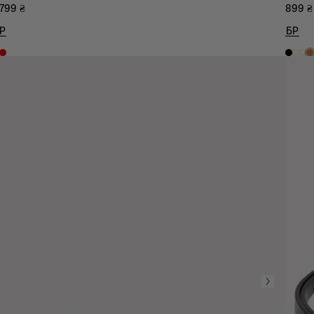
 799
₴
899
₴
Р
БР