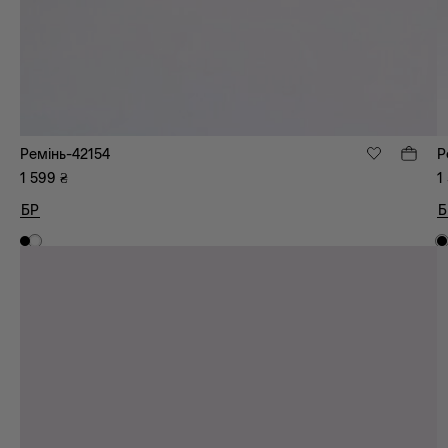
Ремінь-42154
Р
1 599
₴
1
БР
Б