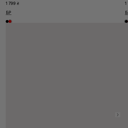
1 799
₴
1
БР
Б