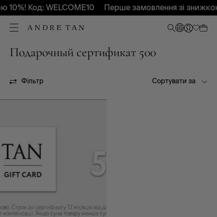
ю 10%! Код: WELCOME10
Перше замовлення зі знижко
Подарочный сертификат 500
Всі
Без сезону
Фільтр
Сортувати за
Сертифікат 500
Подарочный