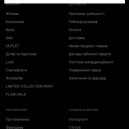
МАГАЗИН
ДОПОМОГА
Жінкам
Програма лояльності
Ексклюзив
Таблиця розмірів
Basic
Оплата
Sale
Доставка
OUTLET
Умови продажу товарів
nc
Дітям та підліткам
Договір публічної оферти
Look
Політика конфіденційності
Сертифікати
Повернення товару
Worldwide
Запитання та відповіді
LIMITED COLLECTION RDNT
FLASH SALE
ПРО МАГАЗИН
СОЦІАЛЬНІ МЕРЕЖІ
Про компанію
Instagram
Франшиза
Tiktok