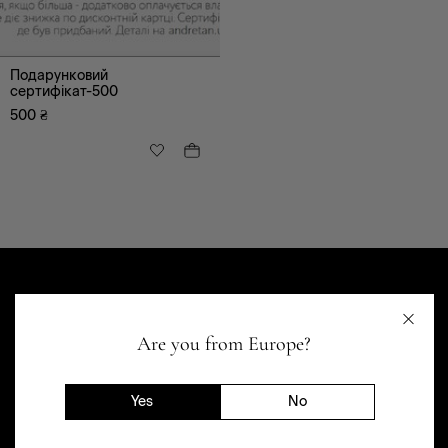
сертификат 500
Подарунковий
сертифікат-500
500
₴
БР
Are you from Europe?
Yes
No