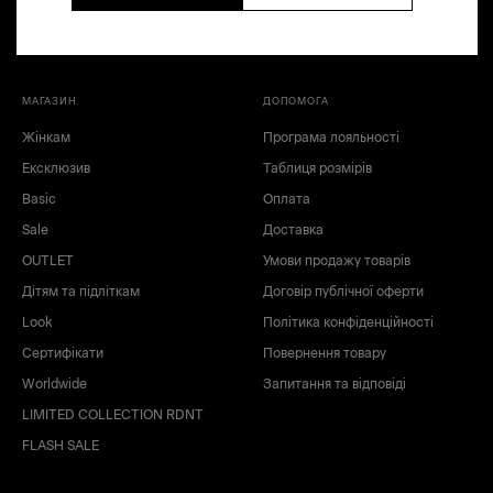
МАГАЗИН
ДОПОМОГА
Жінкам
Програма лояльності
Ексклюзив
Таблиця розмірів
Basic
Оплата
Sale
Доставка
nc
OUTLET
Умови продажу товарів
Дітям та підліткам
Договір публічної оферти
Look
Політика конфіденційності
Сертифікати
Повернення товару
Worldwide
Запитання та відповіді
LIMITED COLLECTION RDNT
FLASH SALE