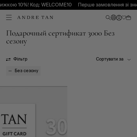
нижкою 10%! Код: WELCOME10
Перше замовлення зі зн
Подарочный сертификат 3000 Без
Всі
Без сезону
сезону
Фільтр
Сортувати за
Без сезону
Сертифікат 3000