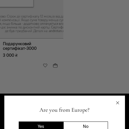
Подарочный
сертификат 3000
Подарунковий
сертифікат-3000
3 000
₴
БР
Are you from Europe?
Yes
No