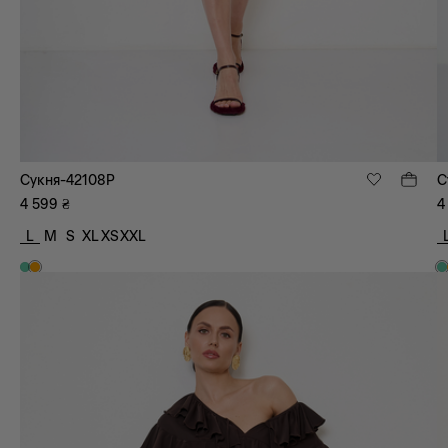
Сукня-42108P
С
4 599
₴
4
L
M
S
XL
XS
XXL