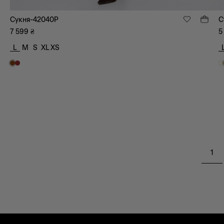
Сукня-42040P
С
7 599
₴
5
L
M
S
XL
XS
1