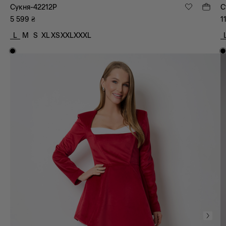
Сукня-42212P
С
5 599
₴
1
L
M
S
XL
XS
XXL
XXXL