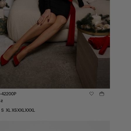
-42200P
₴
S
XL
XS
XXL
XXXL