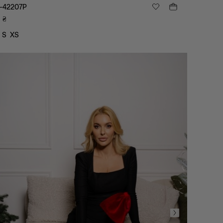
-42207P
9
₴
S
XS