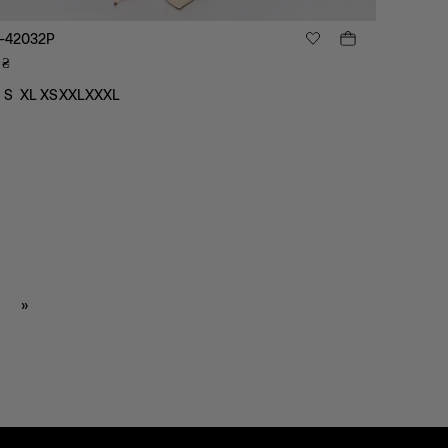
-42032P
₴
S
XL
XS
XXL
XXXL
»