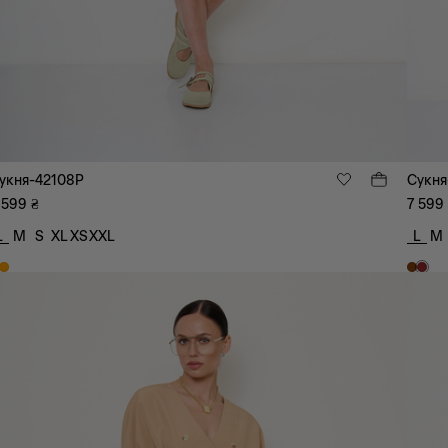
укня-42108P
Сукня
 599
₴
7 599
L
M
S
XL
XS
XXL
L
M