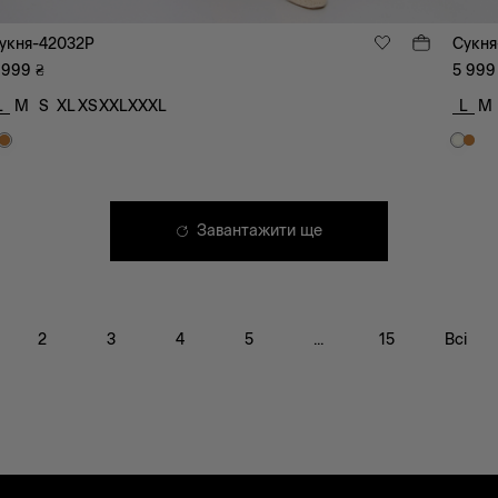
укня-42032P
Сукня
 999
₴
5 999
L
M
S
XL
XS
XXL
XXXL
L
M
Завантажити ще
2
3
4
5
...
15
Всі