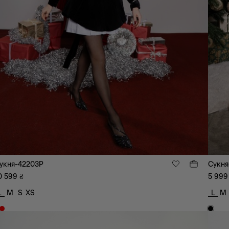
укня-42203P
Сукня
0 599
₴
5 999
L
M
S
XS
L
M