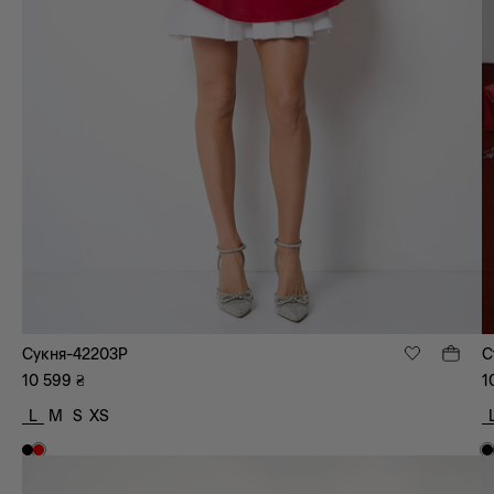
Сукня-42203P
С
10 599
₴
1
L
M
S
XS