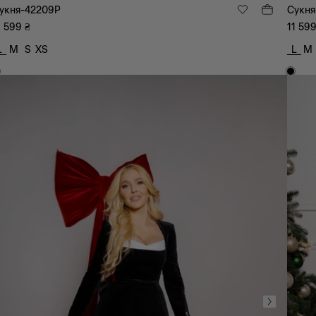
укня-42209P
Сукня
1 599
₴
11 59
L
M
S
XS
L
M