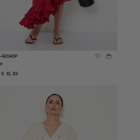
-42040P
₴
S
XL
XS