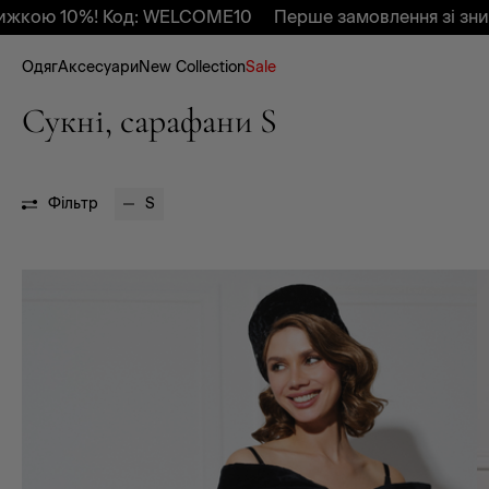
 Код: WELCOME10
Перше замовлення зі знижкою 10%! 
Одяг
Аксесуари
New Collection
Sale
Сукні, сарафани S
Фільтр
S