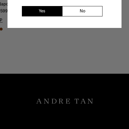
арф-41303
Yes
No
 599
₴
Р