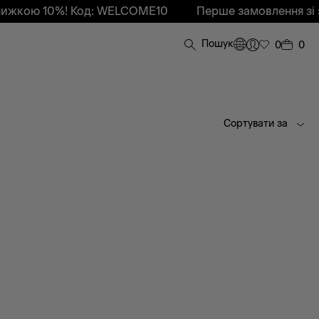
жкою 10%! Код: WELCOME10
Перше замовлення зі зн
Пошук
0
0
Сортувати за