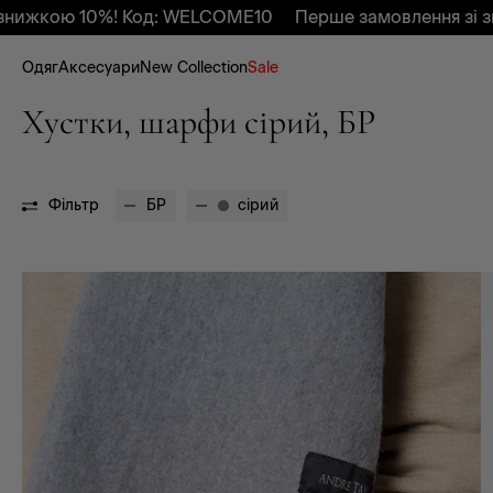
ижкою 10%! Код: WELCOME10
Перше замовлення зі зни
Одяг
Аксесуари
New Collection
Sale
Хустки, шарфи сірий, БР
Фільтр
БР
сірий