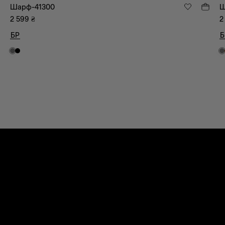
Шарф-41300
Ш
2 599
₴
2
БР
Б