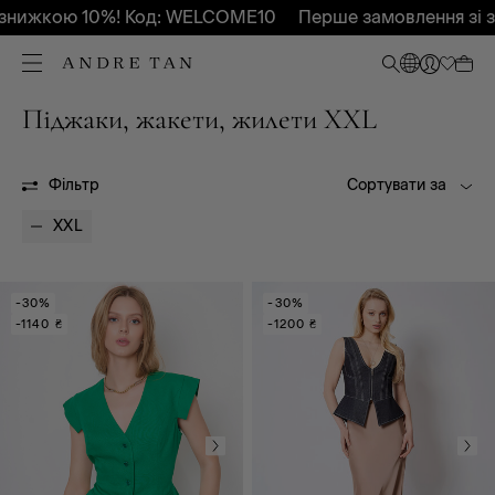
знижкою 10%! Код: WELCOME10
Перше замовлення зі 
Піджаки, жакети, жилети XXL
Sale
Сукні, сарафани
Брюки
Фільтр
Сортувати за
Светри, гольфи,
кардігани
XXL
Спідниці
Піджаки, жакети,
жилети
-30%
-30%
-1140 ₴
-1200 ₴
Майки, топи
Футболки
Блузи, туніки, сорочки
Шорти
Комбінезони
Головні убори,
комплекти, мітенки