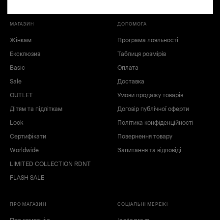
МАГАЗИН
ДОПОМОГА
Жінкам
Програма лояльності
Ексклюзив
Таблиця розмірів
Basic
Оплата
Sale
Доставка
OUTLET
Умови продажу товарів
Дітям та підліткам
Договір публічної оферти
Look
Політика конфіденційності
зелений
синій
Сертифікати
Повернення товару
Worldwide
Запитання та відповіді
LIMITED COLLECTION RDNT
FLASH SALE
ПРО МАГАЗИН
СОЦІАЛЬНІ МЕРЕЖІ